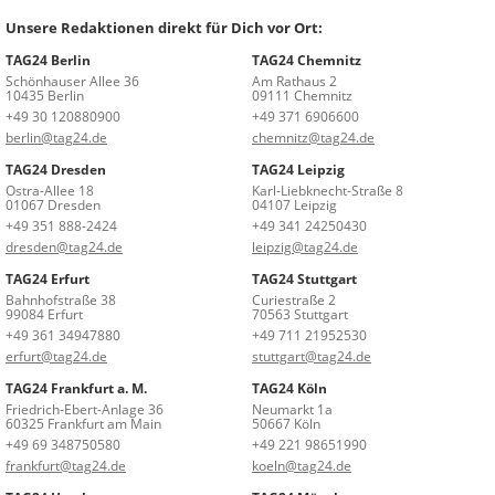
Unsere Redaktionen direkt für Dich vor Ort:
TAG24 Berlin
TAG24 Chemnitz
Schönhauser Allee 36
Am Rathaus 2
10435 Berlin
09111 Chemnitz
+49 30 120880900
+49 371 6906600
berlin@tag24.de
chemnitz@tag24.de
TAG24 Dresden
TAG24 Leipzig
Ostra-Allee 18
Karl-Liebknecht-Straße 8
01067 Dresden
04107 Leipzig
+49 351 888-2424
+49 341 24250430
dresden@tag24.de
leipzig@tag24.de
TAG24 Erfurt
TAG24 Stuttgart
Bahnhofstraße 38
Curiestraße 2
99084 Erfurt
70563 Stuttgart
+49 361 34947880
+49 711 21952530
erfurt@tag24.de
stuttgart@tag24.de
TAG24 Frankfurt a. M.
TAG24 Köln
Friedrich-Ebert-Anlage 36
Neumarkt 1a
60325 Frankfurt am Main
50667 Köln
+49 69 348750580
+49 221 98651990
frankfurt@tag24.de
koeln@tag24.de