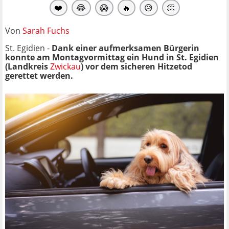
❤️
😂
😱
🔥
😥
👏
Von
Sarah Fuchs
St. Egidien -
Dank einer aufmerksamen Bürgerin
konnte am Montagvormittag ein Hund in St. Egidien
(Landkreis
Zwickau
) vor dem sicheren Hitzetod
gerettet werden.