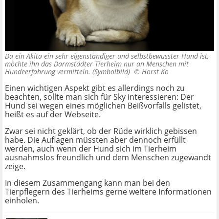
Da ein Akita ein sehr eigenständiger und selbstbewusster Hund ist,
möchte ihn das Darmstädter Tierheim nur an Menschen mit
Hundeerfahrung vermitteln. (Symbolbild) ©
Horst Ko
Einen wichtigen Aspekt gibt es allerdings noch zu
beachten, sollte man sich für Sky interessieren: Der
Hund sei wegen eines möglichen Beißvorfalls gelistet,
heißt es auf der Webseite.
Zwar sei nicht geklärt, ob der Rüde wirklich gebissen
habe. Die Auflagen müssten aber dennoch erfüllt
werden, auch wenn der Hund sich im Tierheim
ausnahmslos freundlich und dem Menschen zugewandt
zeige.
In diesem Zusammengang kann man bei den
Tierpflegern des Tierheims gerne weitere Informationen
einholen.