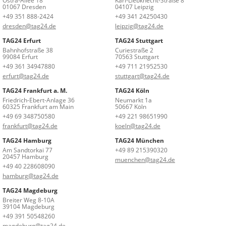
Ostra-Allee 18
Karl-Liebknecht-Straße 8
01067 Dresden
04107 Leipzig
+49 351 888-2424
+49 341 24250430
dresden@tag24.de
leipzig@tag24.de
TAG24 Erfurt
TAG24 Stuttgart
Bahnhofstraße 38
Curiestraße 2
99084 Erfurt
70563 Stuttgart
+49 361 34947880
+49 711 21952530
erfurt@tag24.de
stuttgart@tag24.de
TAG24 Frankfurt a. M.
TAG24 Köln
Friedrich-Ebert-Anlage 36
Neumarkt 1a
60325 Frankfurt am Main
50667 Köln
+49 69 348750580
+49 221 98651990
frankfurt@tag24.de
koeln@tag24.de
TAG24 Hamburg
TAG24 München
Am Sandtorkai 77
+49 89 215390320
20457 Hamburg
muenchen@tag24.de
+49 40 228608090
hamburg@tag24.de
TAG24 Magdeburg
Breiter Weg 8-10A
39104 Magdeburg
+49 391 50548260
magdeburg@tag24.de