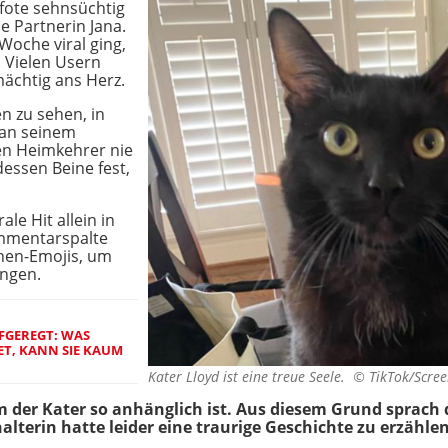
fote sehnsüchtig
e Partnerin Jana.
Woche viral ging,
. Vielen Usern
ächtig ans Herz.
n zu sehen, in
 an seinem
den Heimkehrer nie
essen Beine fest,
ale Hit allein in
ommentarspalte
hen-Emojis, um
ingen.
FGEREGT: WAS
ET, KANN SIE KAUM
Kater Lloyd ist eine treue Seele. ©
TikTok/Scree
 der Kater so anhänglich ist. Aus diesem Grund sprach
lterin hatte leider eine traurige Geschichte zu erzählen