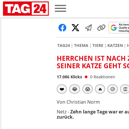
TAG24
THEMA
TIERE
KATZEN
HERRCHEN IST NACH 
SEINER KATZE GEHT S
17.086
Klicks
0
Reaktionen
❤️
😂
😱
🔥
😥
👏
Von Christian Norm
Netz -
Zehn lange Tage war er a
zurück.