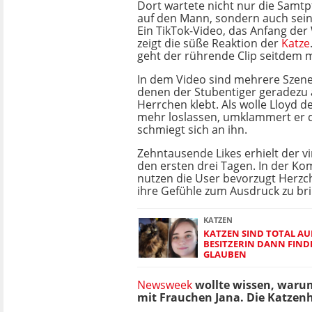
Dort wartete nicht nur die Samtp
auf den Mann, sondern auch sein
Ein TikTok-Video, das Anfang der 
zeigt die süße Reaktion der
Katze
geht der rührende Clip seitdem m
In dem Video sind mehrere Szene
denen der Stubentiger geradezu
Herrchen klebt. Als wolle Lloyd 
mehr loslassen, umklammert er d
schmiegt sich an ihn.
Zehntausende Likes erhielt der vir
den ersten drei Tagen. In der K
nutzen die User bevorzugt Herzc
ihre Gefühle zum Ausdruck zu br
KATZEN
KATZEN SIND TOTAL AU
BESITZERIN DANN FIND
GLAUBEN
Newsweek
wollte wissen, warum
mit Frauchen Jana. Die Katzenha