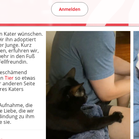
Anmelden
en Kater wünschen.
r ihn adoptiert
er Junge. Kurz
n, erfuhren wir,
ehr in den Fuß
ellfreundin.
s beschämend
en
Tier
so etwas
r anderen Seite
res Katers
 Aufnahme, die
 Liebe, die wir
Bindung zu ihm
 sie.