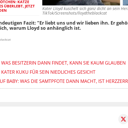
FÖTCHEN: KATZE
S ÜBERLEBT, JETZT
Kater Lloyd kuschelt sich ganz dicht an sein H
RDEN
TikTok/Screenshots/lloydtheblackcat
deutigen Fazit: "Er liebt uns und wir lieben ihn. Er gehö
ch, warum Lloyd so anhänglich ist.
blackcat
 WAS BESITZERIN DANN FINDET, KANN SIE KAUM GLAUBEN
KATER KUKU FÜR SEIN NIEDLICHES GESICHT
UF BABY: WAS DIE SAMTPFOTE DANN MACHT, IST HERZZERRE