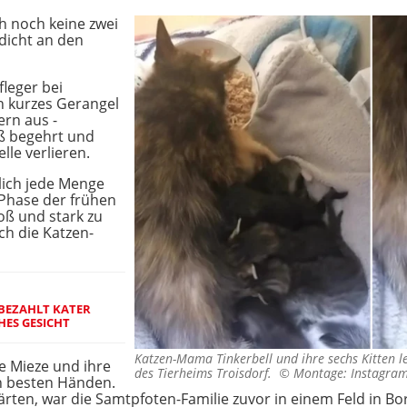
ch noch keine zwei
dicht an den
fleger bei
in kurzes Gerangel
ern aus -
iß begehrt und
lle verlieren.
lich jede Menge
 Phase der frühen
oß und stark zu
ch die Katzen-
BEZAHLT KATER
HES GESICHT
Katzen-Mama Tinkerbell und ihre sechs Kitten 
ie Mieze und ihre
des Tierheims Troisdorf. ©
Montage: Instagram
in besten Händen.
lärten, war die Samtpfoten-Familie zuvor in einem Feld in 