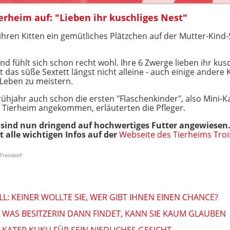
erheim auf: "Lieben ihr kuschliges Nest"
ihren Kitten ein gemütliches Plätzchen auf der Mutter-Kind
und fühlt sich schon recht wohl. Ihre 6 Zwerge lieben ihr kusc
 das süße Sextett längst nicht alleine - auch einige andere K
 Leben zu meistern.
ühjahr auch schon die ersten "Flaschenkinder", also Mini-Ka
Tierheim angekommen, erläuterten die Pfleger.
ind nun dringend auf hochwertiges Futter angewiesen.
t alle wichtigen Infos auf der
Webseite des Tierheims Troi
Troisdorf
L: KEINER WOLLTE SIE, WER GIBT IHNEN EINEN CHANCE?
 WAS BESITZERIN DANN FINDET, KANN SIE KAUM GLAUBEN
KATER KUKU FÜR SEIN NIEDLICHES GESICHT