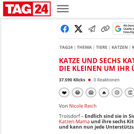
TAG24
THEMA
TIERE
KATZEN
KATZE UND SECHS KA
DIE KLEINEN UM IHR
37.590
Klicks
0
Reaktionen
❤️
😂
😱
🔥
😥
👏
Von
Nicole Reich
Troisdorf –
Endlich sind sie in 
Katzen-Mama
und ihre sechs Ki
und kann nun jede Unterstütz