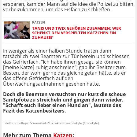
ersparen, kam der Mann auf die Idee die Polizei zu bitten
vorbeizukommen, um das Eisfach zu schließen.
KATZEN
TANIS UND TWIX GEHÖREN ZUSAMMEN: WER
SCHENKT DEN VERSPIELTEN KÄTZCHEN EIN
ZUHAUSE?
In weniger als einer halben Stunde traten dann
tatsächlich zwei Beamten zur Tür herein und schlossen
das Gefrierfach. "Ich habe ihnen gesagt, sie können
[meine Katze] ruhig anschreien", gab ihr Besitzer zum
Besten, der wohl gerne das gleiche getan hätte, als er
das offene Gefrierfach auf den
Überwachungsaufnahmen gesehen hatte.
Doch die Beamten versuchten nur kurz die scheue
Samtpfote zu streicheln und gingen dann wieder.
"Schafft euch lieber einen Hund an", lautete das
Fazit des Katzenbesitzers.
Titelfoto: Collage: Screenshots/TikTok/allthewhilekyle (Crocokyle)
Mehr zum Thema
Katzen
: