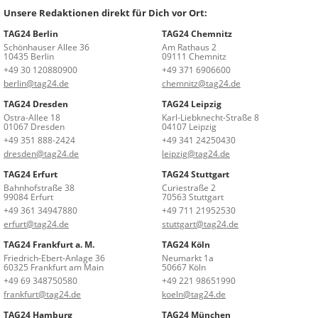
Unsere Redaktionen direkt für Dich vor Ort:
TAG24 Berlin
TAG24 Chemnitz
Schönhauser Allee 36
Am Rathaus 2
10435 Berlin
09111 Chemnitz
+49 30 120880900
+49 371 6906600
berlin@tag24.de
chemnitz@tag24.de
TAG24 Dresden
TAG24 Leipzig
Ostra-Allee 18
Karl-Liebknecht-Straße 8
01067 Dresden
04107 Leipzig
+49 351 888-2424
+49 341 24250430
dresden@tag24.de
leipzig@tag24.de
TAG24 Erfurt
TAG24 Stuttgart
Bahnhofstraße 38
Curiestraße 2
99084 Erfurt
70563 Stuttgart
+49 361 34947880
+49 711 21952530
erfurt@tag24.de
stuttgart@tag24.de
TAG24 Frankfurt a. M.
TAG24 Köln
Friedrich-Ebert-Anlage 36
Neumarkt 1a
60325 Frankfurt am Main
50667 Köln
+49 69 348750580
+49 221 98651990
frankfurt@tag24.de
koeln@tag24.de
TAG24 Hamburg
TAG24 München