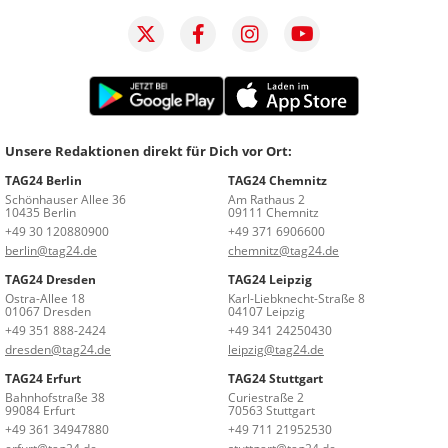
Unsere Redaktionen direkt für Dich vor Ort:
TAG24 Berlin
TAG24 Chemnitz
Schönhauser Allee 36
Am Rathaus 2
10435 Berlin
09111 Chemnitz
+49 30 120880900
+49 371 6906600
berlin@tag24.de
chemnitz@tag24.de
TAG24 Dresden
TAG24 Leipzig
Ostra-Allee 18
Karl-Liebknecht-Straße 8
01067 Dresden
04107 Leipzig
+49 351 888-2424
+49 341 24250430
dresden@tag24.de
leipzig@tag24.de
TAG24 Erfurt
TAG24 Stuttgart
Bahnhofstraße 38
Curiestraße 2
99084 Erfurt
70563 Stuttgart
+49 361 34947880
+49 711 21952530