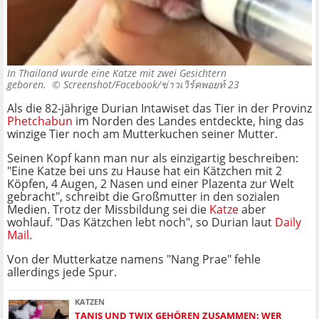
In Thailand wurde eine Katze mit zwei Gesichtern
geboren. ©
Screenshot/Facebook/ข่าวเวิร์คพอยท์ 23
Als die 82-jährige Durian Intawiset das Tier in der Provinz
Phetchabun
im Norden des Landes entdeckte, hing das
winzige Tier noch am Mutterkuchen seiner Mutter.
Seinen Kopf kann man nur als einzigartig beschreiben:
"Eine Katze bei uns zu Hause hat ein Kätzchen mit 2
Köpfen, 4 Augen, 2 Nasen und einer Plazenta zur Welt
gebracht", schreibt die Großmutter in den sozialen
Medien. Trotz der Missbildung sei die
Katze
aber
wohlauf. "Das Kätzchen lebt noch", so Durian laut
Daily
Mail
.
Von der Mutterkatze namens "Nang Prae" fehle
allerdings jede Spur.
KATZEN
TANIS UND TWIX GEHÖREN ZUSAMMEN: WER