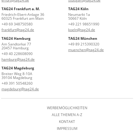
erfurt@tag24.de
stuttgart@tag24.de
TAG24 Frankfurt a. M.
TAG24 Köln
Friedrich-Ebert-Anlage 36
Neumarkt 1a
60325 Frankfurt am Main
50667 Köln
+49 69 348750580
+49 221 98651990
frankfurt@tag24.de
koeln@tag24.de
TAG24 Hamburg
TAG24 München
Am Sandtorkai 77
+49 89 215390320
20457 Hamburg
muenchen@tag24.de
+49 40 228608090
hamburg@tag24.de
TAG24 Magdeburg
Breiter Weg 8-10A
39104 Magdeburg
+49 391 50548260
magdeburg@tag24.de
WERBEMÖGLICHKEITEN
ALLE THEMEN A-Z
KONTAKT
IMPRESSUM