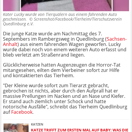
Kater Lucky wurde von Tierquälern aus einem fahrenden Auto
geschmissen. ©
Screenshot/Facebook/Tierheim/Tierschutzverein
Quedlinburg e.V.
Die junge Katze wurde am Nachmittag des 7.
Septembers im Rambergsweg in Quedlinburg (
Sachsen-
Anhalt
) aus einem fahrenden Wagen geworfen. Lucky
wurde dabei noch von einem weiteren Auto erfasst und
blieb verletzt am Straßenrand liegen.
Glücklicherweise hatten Augenzeugen die Horror-Tat
mitangesehen, eilten dem Vierbeiner sofort zur Hilfe
und kontaktierten das Tierheim.
"Der Kleine wurde sofort zum Tierarzt gebracht,
gebrochen ist nichts, aber durch den Aufprall hat er
massive Prellungen im Nacken und an Nase und Kiefer.
Er stand auch ziemlich unter Schock und hatte
notorische Ausfälle", schreibt das Tierheim Quedlinburg
auf
Facebook
.
KATZEN
KATZE TRIFFT ZUM ERSTEN MAL AUF BABY: WAS DIE