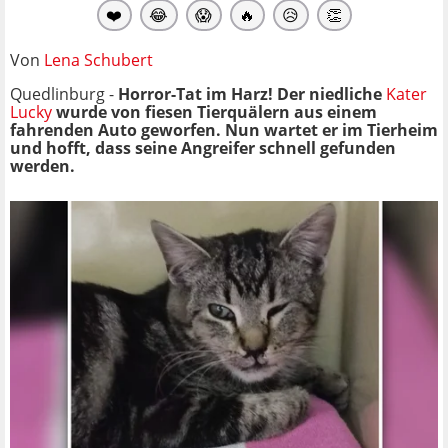
❤️
😂
😱
🔥
😥
👏
Von
Lena Schubert
Quedlinburg -
Horror-Tat im Harz! Der niedliche
Kater
Lucky
wurde von fiesen Tierquälern aus einem
fahrenden Auto geworfen. Nun wartet er im Tierheim
und hofft, dass seine Angreifer schnell gefunden
werden.