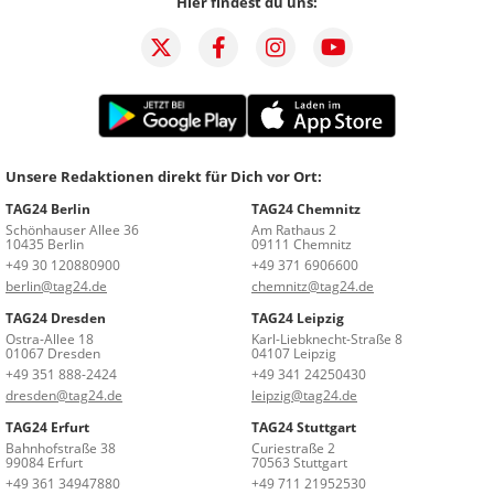
Hier findest du uns:
Unsere Redaktionen direkt für Dich vor Ort:
TAG24 Berlin
TAG24 Chemnitz
Schönhauser Allee 36
Am Rathaus 2
10435 Berlin
09111 Chemnitz
+49 30 120880900
+49 371 6906600
berlin@tag24.de
chemnitz@tag24.de
TAG24 Dresden
TAG24 Leipzig
Ostra-Allee 18
Karl-Liebknecht-Straße 8
01067 Dresden
04107 Leipzig
+49 351 888-2424
+49 341 24250430
dresden@tag24.de
leipzig@tag24.de
TAG24 Erfurt
TAG24 Stuttgart
Bahnhofstraße 38
Curiestraße 2
99084 Erfurt
70563 Stuttgart
+49 361 34947880
+49 711 21952530