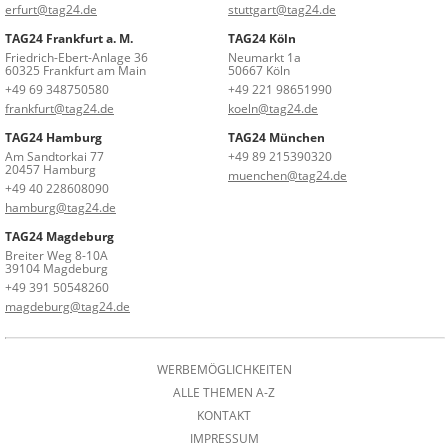
erfurt@tag24.de
stuttgart@tag24.de
TAG24 Frankfurt a. M.
TAG24 Köln
Friedrich-Ebert-Anlage 36
Neumarkt 1a
60325 Frankfurt am Main
50667 Köln
+49 69 348750580
+49 221 98651990
frankfurt@tag24.de
koeln@tag24.de
TAG24 Hamburg
TAG24 München
Am Sandtorkai 77
+49 89 215390320
20457 Hamburg
muenchen@tag24.de
+49 40 228608090
hamburg@tag24.de
TAG24 Magdeburg
Breiter Weg 8-10A
39104 Magdeburg
+49 391 50548260
magdeburg@tag24.de
WERBEMÖGLICHKEITEN
ALLE THEMEN A-Z
KONTAKT
IMPRESSUM