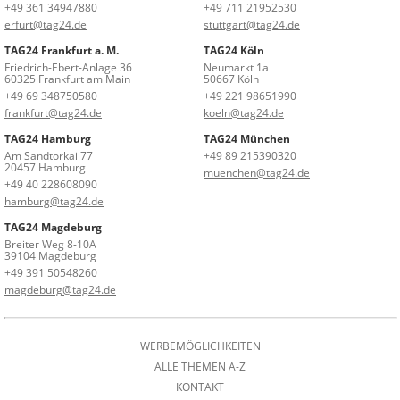
+49 361 34947880
+49 711 21952530
erfurt@tag24.de
stuttgart@tag24.de
TAG24 Frankfurt a. M.
TAG24 Köln
Friedrich-Ebert-Anlage 36
Neumarkt 1a
60325 Frankfurt am Main
50667 Köln
+49 69 348750580
+49 221 98651990
frankfurt@tag24.de
koeln@tag24.de
TAG24 Hamburg
TAG24 München
Am Sandtorkai 77
+49 89 215390320
20457 Hamburg
muenchen@tag24.de
+49 40 228608090
hamburg@tag24.de
TAG24 Magdeburg
Breiter Weg 8-10A
39104 Magdeburg
+49 391 50548260
magdeburg@tag24.de
WERBEMÖGLICHKEITEN
ALLE THEMEN A-Z
KONTAKT