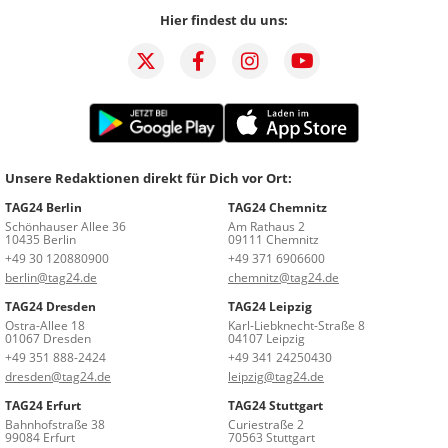
Hier findest du uns:
Unsere Redaktionen direkt für Dich vor Ort:
TAG24 Berlin
TAG24 Chemnitz
Schönhauser Allee 36
Am Rathaus 2
10435 Berlin
09111 Chemnitz
+49 30 120880900
+49 371 6906600
berlin@tag24.de
chemnitz@tag24.de
TAG24 Dresden
TAG24 Leipzig
Ostra-Allee 18
Karl-Liebknecht-Straße 8
01067 Dresden
04107 Leipzig
+49 351 888-2424
+49 341 24250430
dresden@tag24.de
leipzig@tag24.de
TAG24 Erfurt
TAG24 Stuttgart
Bahnhofstraße 38
Curiestraße 2
99084 Erfurt
70563 Stuttgart