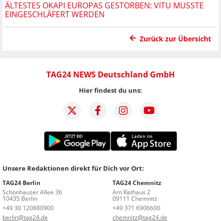
ÄLTESTES OKAPI EUROPAS GESTORBEN: VITU MUSSTE
EINGESCHLÄFERT WERDEN
Zurück zur Übersicht
TAG24 NEWS Deutschland GmbH
Hier findest du uns:
Unsere Redaktionen direkt für Dich vor Ort:
TAG24 Berlin
TAG24 Chemnitz
Schönhauser Allee 36
Am Rathaus 2
10435 Berlin
09111 Chemnitz
+49 30 120880900
+49 371 6906600
berlin@tag24.de
chemnitz@tag24.de