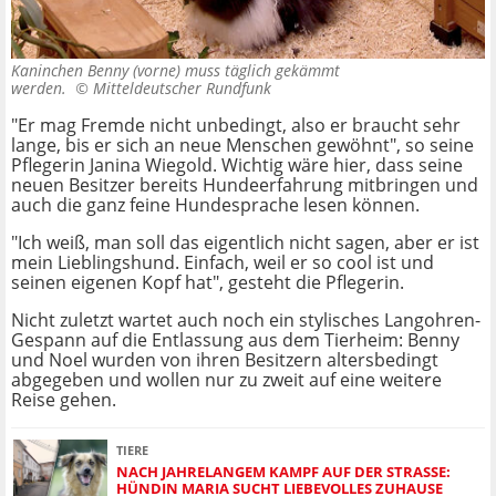
Kaninchen Benny (vorne) muss täglich gekämmt
werden. ©
Mitteldeutscher Rundfunk
"Er mag Fremde nicht unbedingt, also er braucht sehr
lange, bis er sich an neue Menschen gewöhnt", so seine
Pflegerin Janina Wiegold. Wichtig wäre hier, dass seine
neuen Besitzer bereits Hundeerfahrung mitbringen und
auch die ganz feine Hundesprache lesen können.
"Ich weiß, man soll das eigentlich nicht sagen, aber er ist
mein Lieblingshund. Einfach, weil er so cool ist und
seinen eigenen Kopf hat", gesteht die Pflegerin.
Nicht zuletzt wartet auch noch ein stylisches Langohren-
Gespann auf die Entlassung aus dem Tierheim: Benny
und Noel wurden von ihren Besitzern altersbedingt
abgegeben und wollen nur zu zweit auf eine weitere
Reise gehen.
TIERE
NACH JAHRELANGEM KAMPF AUF DER STRASSE: H
ÜNDIN MARIA SUCHT LIEBEVOLLES ZUHAUSE