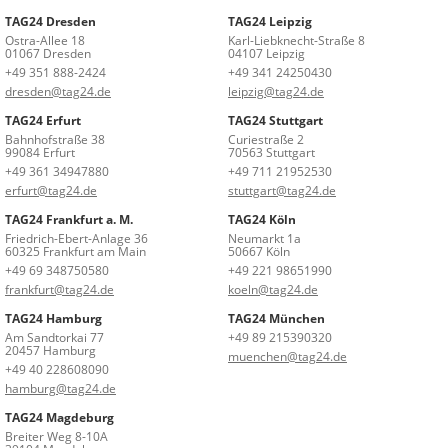
TAG24 Dresden
TAG24 Leipzig
Ostra-Allee 18
Karl-Liebknecht-Straße 8
01067 Dresden
04107 Leipzig
+49 351 888-2424
+49 341 24250430
dresden@tag24.de
leipzig@tag24.de
TAG24 Erfurt
TAG24 Stuttgart
Bahnhofstraße 38
Curiestraße 2
99084 Erfurt
70563 Stuttgart
+49 361 34947880
+49 711 21952530
erfurt@tag24.de
stuttgart@tag24.de
TAG24 Frankfurt a. M.
TAG24 Köln
Friedrich-Ebert-Anlage 36
Neumarkt 1a
60325 Frankfurt am Main
50667 Köln
+49 69 348750580
+49 221 98651990
frankfurt@tag24.de
koeln@tag24.de
TAG24 Hamburg
TAG24 München
Am Sandtorkai 77
+49 89 215390320
20457 Hamburg
muenchen@tag24.de
+49 40 228608090
hamburg@tag24.de
TAG24 Magdeburg
Breiter Weg 8-10A