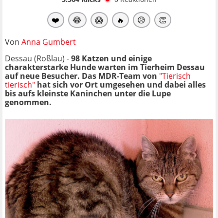
❤️
😂
😱
🔥
😥
👏
Von
Anna Gumbert
Dessau (Roßlau) -
98 Katzen und einige
charakterstarke Hunde warten im Tierheim Dessau
auf neue Besucher. Das MDR-Team von
"Tierisch
tierisch"
hat sich vor Ort umgesehen und dabei alles
bis aufs kleinste Kaninchen unter die Lupe
genommen.