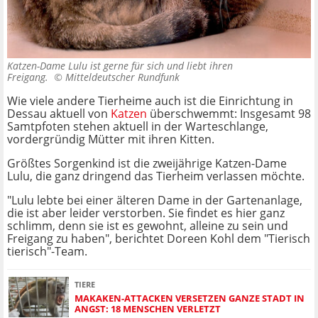
Katzen-Dame Lulu ist gerne für sich und liebt ihren
Freigang. ©
Mitteldeutscher Rundfunk
Wie viele andere Tierheime auch ist die Einrichtung in
Dessau aktuell von
Katzen
überschwemmt: Insgesamt 98
Samtpfoten stehen aktuell in der Warteschlange,
vordergründig Mütter mit ihren Kitten.
Größtes Sorgenkind ist die zweijährige Katzen-Dame
Lulu, die ganz dringend das Tierheim verlassen möchte.
"Lulu lebte bei einer älteren Dame in der Gartenanlage,
die ist aber leider verstorben. Sie findet es hier ganz
schlimm, denn sie ist es gewohnt, alleine zu sein und
Freigang zu haben", berichtet Doreen Kohl dem "Tierisch
tierisch"-Team.
TIERE
MAKAKEN-ATTACKEN VERSETZEN GANZE STADT IN
ANGST: 18 MENSCHEN VERLETZT