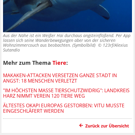
Aus der Nähe ist ein Weißer Hai durchaus angsteinflößend. Per App
lassen sich seine Wanderbewegungen aber von der sicheren
Wohnzimmercouch aus beobachten. (Symbolbild) ©
123rf/Alexius
Sutandio
Mehr zum Thema
Tiere
:
MAKAKEN-ATTACKEN VERSETZEN GANZE STADT IN
ANGST: 18 MENSCHEN VERLETZT
"IM HÖCHSTEN MASSE TIERSCHUTZWIDRIG": LANDKREIS H
ARZ NIMMT VEREIN 120 TIERE WEG
ÄLTESTES OKAPI EUROPAS GESTORBEN: VITU MUSSTE
EINGESCHLÄFERT WERDEN
Zurück zur Übersicht