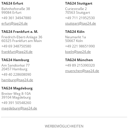
TAG24 Erfurt
TAG24 Stuttgart
Bahnhofstraße 38
Curiestraße 2
99084 Erfurt
70563 Stuttgart
+49 361 34947880
+49 711 21952530
erfurt@tag24.de
stuttgart@tag24.de
TAG24 Frankfurt a. M.
TAG24 Köln
Friedrich-Ebert-Anlage 36
Neumarkt 1a
60325 Frankfurt am Main
50667 Köln
+49 69 348750580
+49 221 98651990
frankfurt@tag24.de
koeln@tag24.de
TAG24 Hamburg
TAG24 München
Am Sandtorkai 77
+49 89 215390320
20457 Hamburg
muenchen@tag24.de
+49 40 228608090
hamburg@tag24.de
TAG24 Magdeburg
Breiter Weg 8-10A
39104 Magdeburg
+49 391 50548260
magdeburg@tag24.de
WERBEMÖGLICHKEITEN