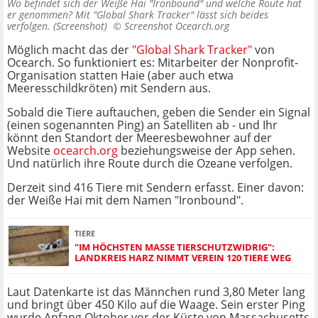
Wo befindet sich der Weiße Hai "Ironbound" und welche Route hat
er genommen? Mit "Global Shark Tracker" lässt sich beides
verfolgen. (Screenshot) ©
Screenshot Ocearch.org
Möglich macht das der
"Global Shark Tracker"
von
Ocearch. So funktioniert es: Mitarbeiter der Nonprofit-
Organisation statten Haie (aber auch etwa
Meeresschildkröten) mit Sendern aus.
Sobald die Tiere auftauchen, geben die Sender ein Signal
(einen sogenannten Ping) an Satelliten ab - und Ihr
könnt den Standort der Meeresbewohner auf der
Website
ocearch.org
beziehungsweise der App sehen.
Und natürlich ihre Route durch die Ozeane verfolgen.
Derzeit sind 416 Tiere mit Sendern erfasst. Einer davon:
der Weiße Hai mit dem Namen "Ironbound".
TIERE
"IM HÖCHSTEN MASSE TIERSCHUTZWIDRIG": L
ANDKREIS HARZ NIMMT VEREIN 120 TIERE WEG
Laut Datenkarte ist das Männchen rund 3,80 Meter lang
und bringt über 450 Kilo auf die Waage. Sein erster Ping
wurde Anfang Oktober vor der Küste von Massachusetts