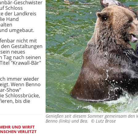
aunbär-Geschwister
uf Schloss
te der Landkreis
die Hand
alten
 und umgebaut.
fenbar nicht mit
 den Gestaltungen
r sein neues
n Tag nach seinen
itel "Krawall-Bär"
doch immer wieder
zeigt. Wenn Benno
ear-Show"
die Schlossbrücke,
ieren, bis die
Genießen seit diesem Sommer gemeinsam den W
Benno (links) und Bea. ©
Lutz Brose
 MEHR UND WIRFT
ENSCHEN VERLETZT