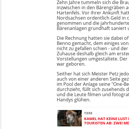
Zehn Jahre tummeln sich die Br
inzwischen in den Bärengräben a
Hartenfels. Vor ihrer Ankunft hat
Nordsachsen ordentlich Geld in 
genommen und die jahrhunderte
Bärenanlagen grundhaft saniert
Die Rechnung hatten sie dabei of
Benno gemacht, dem einiges von
nicht zu gefallen schien - und de
Zuhause deshalb gleich am erste
Vorstellungen umgestaltete. Der T
war geboren.
Seither hat sich Meister Petz je
auch von einer anderen Seite ge
im Pool der Anlage seine "One-B
durchzieht, füllt sich zusehends 
und die Leute filmen und fotograf
Handys glühen.
TIERE
KAMEL HAT KEINE LUST
TOURISTEN AB: ZWEI M