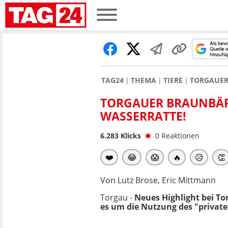
TAG24
THEMA
TIERE
TORGAUER
TORGAUER BRAUNBÄRI
WASSERRATTE!
6.283
Klicks
0
Reaktionen
❤️
😂
😱
🔥
😥
👏
Von Lutz Brose, Eric Mittmann
Torgau -
Neues Highlight bei T
es um die Nutzung des "private