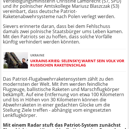
Verteidigungsministerin Christine Lambrecht (57, SPD)
und ihr polnischer Amtskollege Mariusz Blaszczak (53)
vereinbart, dass deutsche Patriot-
Raketenabwehrsysteme nach Polen verlegt werden.
Sievers erinnerte daran, dass bei dem Fehlschuss
damals zwei polnische Staatsbürger ums Leben kamen.
Mit den Patriots sei zu hoffen, dass solche Vorfälle
künftig verhindert werden könnten.
UKRAINE
UKRAINE-KRIEG: SELENSKYJ WARNT SEIN VOLK VOR
RUSSISCHEN RAKETENSCHLAG
Das Patriot-Flugabwehrraketensystem zählt zu den
modernsten der Welt. Mit ihm werden feindliche
Flugzeuge, ballistische Raketen und Marschflugkörper
bekämpft. Auf eine Entfernung von etwa 100 Kilometern
und bis in Höhen von 30 Kilometern können die
Abwehrraketen in einer gedachten Glocke um die
Stellung Ziele treffen - abhängig vom eingesetzten
Lenkflugkörper.
Mit einem Radar stuft das Patriot-System zunächst