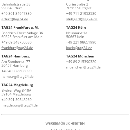
Bahnhofstraße 38
Curiestraße 2
99084 Erfurt
70563 Stuttgart
+49 361 34947880
+49 711 21952530
erfurt@tag24.de
stuttgart@tag24.de
TAG24 Frankfurt a. M.
TAG24 Köln
Friedrich-Ebert-Anlage 36
Neumarkt 1a
60325 Frankfurt am Main
50667 Köln
+49 69 348750580
+49 221 98651990
frankfurt@tag24.de
koeln@tag24.de
TAG24 Hamburg
TAG24 München
Am Sandtorkai 77
+49 89 215390320
20457 Hamburg
muenchen@tag24.de
+49 40 228608090
hamburg@tag24.de
TAG24 Magdeburg
Breiter Weg 8-10A
39104 Magdeburg
+49 391 50548260
magdeburg@tag24.de
WERBEMÖGLICHKEITEN