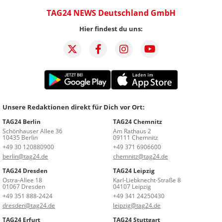
TAG24 NEWS Deutschland GmbH
Hier findest du uns:
Unsere Redaktionen direkt für Dich vor Ort:
TAG24 Berlin
TAG24 Chemnitz
Schönhauser Allee 36
Am Rathaus 2
10435 Berlin
09111 Chemnitz
+49 30 120880900
+49 371 6906600
berlin@tag24.de
chemnitz@tag24.de
TAG24 Dresden
TAG24 Leipzig
Ostra-Allee 18
Karl-Liebknecht-Straße 8
01067 Dresden
04107 Leipzig
+49 351 888-2424
+49 341 24250430
dresden@tag24.de
leipzig@tag24.de
TAG24 Erfurt
TAG24 Stuttgart