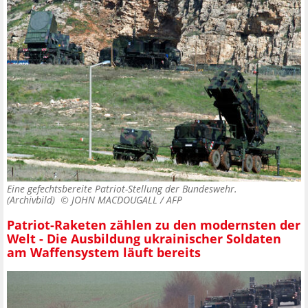
Eine gefechtsbereite Patriot-Stellung der Bundeswehr.
(Archivbild) ©
JOHN MACDOUGALL / AFP
Patriot-Raketen zählen zu den modernsten der
Welt - Die Ausbildung ukrainischer Soldaten
am Waffensystem läuft bereits