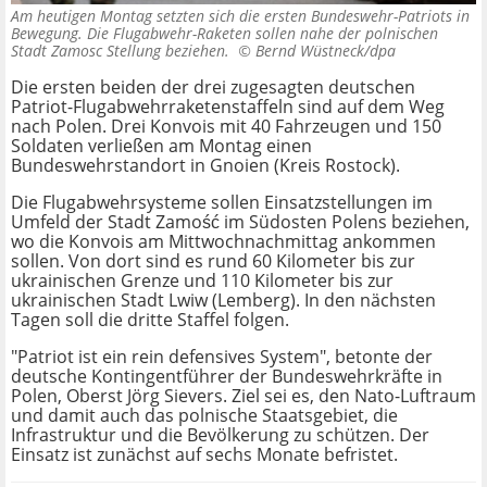
Am heutigen Montag setzten sich die ersten Bundeswehr-Patriots in
Bewegung. Die Flugabwehr-Raketen sollen nahe der polnischen
Stadt Zamosc Stellung beziehen. ©
Bernd Wüstneck/dpa
Die ersten beiden der drei zugesagten deutschen
Patriot-Flugabwehrraketenstaffeln sind auf dem Weg
nach Polen. Drei Konvois mit 40 Fahrzeugen und 150
Soldaten verließen am Montag einen
Bundeswehrstandort in Gnoien (Kreis Rostock).
Die Flugabwehrsysteme sollen Einsatzstellungen im
Umfeld der Stadt Zamość im Südosten Polens beziehen,
wo die Konvois am Mittwochnachmittag ankommen
sollen. Von dort sind es rund 60 Kilometer bis zur
ukrainischen Grenze und 110 Kilometer bis zur
ukrainischen Stadt Lwiw (Lemberg). In den nächsten
Tagen soll die dritte Staffel folgen.
"Patriot ist ein rein defensives System", betonte der
deutsche Kontingentführer der Bundeswehrkräfte in
Polen, Oberst Jörg Sievers. Ziel sei es, den Nato-Luftraum
und damit auch das polnische Staatsgebiet, die
Infrastruktur und die Bevölkerung zu schützen. Der
Einsatz ist zunächst auf sechs Monate befristet.