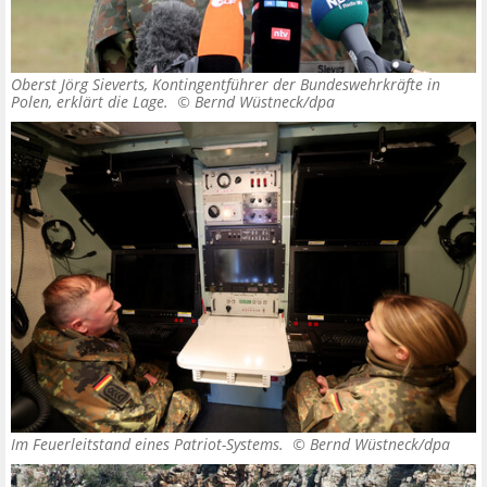
Oberst Jörg Sieverts, Kontingentführer der Bundeswehrkräfte in
Polen, erklärt die Lage. ©
Bernd Wüstneck/dpa
Im Feuerleitstand eines Patriot-Systems. ©
Bernd Wüstneck/dpa