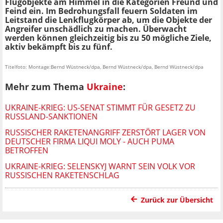
Flugobjekte am Himmel in die Kategorien Freund und
Feind ein. Im Bedrohungsfall feuern Soldaten im
Leitstand die Lenkflugkörper ab, um die Objekte der
Angreifer unschädlich zu machen. Überwacht
werden können gleichzeitig bis zu 50 mögliche Ziele,
aktiv bekämpft bis zu fünf.
Titelfoto: Montage:Bernd Wüstneck/dpa, Bernd Wüstneck/dpa, Bernd Wüstneck/dpa
Mehr zum Thema
Ukraine
:
UKRAINE-KRIEG: US-SENAT STIMMT FÜR GESETZ ZU
RUSSLAND-SANKTIONEN
RUSSISCHER RAKETENANGRIFF ZERSTÖRT LAGER VON
DEUTSCHER FIRMA LIQUI MOLY - AUCH PUMA
BETROFFEN
UKRAINE-KRIEG: SELENSKYJ WARNT SEIN VOLK VOR
RUSSISCHEN RAKETENSCHLAG
Zurück zur Übersicht