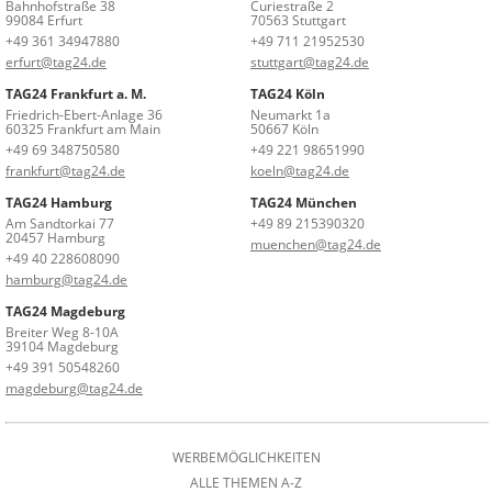
Bahnhofstraße 38
Curiestraße 2
99084 Erfurt
70563 Stuttgart
+49 361 34947880
+49 711 21952530
erfurt@tag24.de
stuttgart@tag24.de
TAG24 Frankfurt a. M.
TAG24 Köln
Friedrich-Ebert-Anlage 36
Neumarkt 1a
60325 Frankfurt am Main
50667 Köln
+49 69 348750580
+49 221 98651990
frankfurt@tag24.de
koeln@tag24.de
TAG24 Hamburg
TAG24 München
Am Sandtorkai 77
+49 89 215390320
20457 Hamburg
muenchen@tag24.de
+49 40 228608090
hamburg@tag24.de
TAG24 Magdeburg
Breiter Weg 8-10A
39104 Magdeburg
+49 391 50548260
magdeburg@tag24.de
WERBEMÖGLICHKEITEN
ALLE THEMEN A-Z