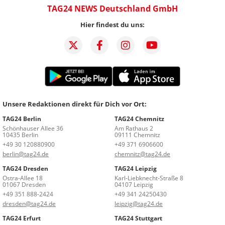
TAG24 NEWS Deutschland GmbH
Hier findest du uns:
Unsere Redaktionen direkt für Dich vor Ort:
TAG24 Berlin
TAG24 Chemnitz
Schönhauser Allee 36
Am Rathaus 2
10435 Berlin
09111 Chemnitz
+49 30 120880900
+49 371 6906600
berlin@tag24.de
chemnitz@tag24.de
TAG24 Dresden
TAG24 Leipzig
Ostra-Allee 18
Karl-Liebknecht-Straße 8
01067 Dresden
04107 Leipzig
+49 351 888-2424
+49 341 24250430
dresden@tag24.de
leipzig@tag24.de
TAG24 Erfurt
TAG24 Stuttgart