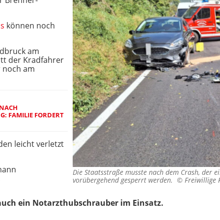
r Brenner-
ls
können noch
aidbruck am
itt der Kradfahrer
r noch am
T NACH
: FAMILIE FORDERT
en leicht verletzt
lmann
Die Staatsstraße musste nach dem Crash, der e
.
vorübergehend gesperrt werden. ©
Freiwillig
uch ein Notarzthubschrauber im Einsatz.