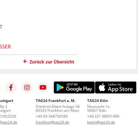
T
ASSER
Zurück zur Übersicht
uttgart
TAG24 Frankfurt a. M.
TAG24 Köln
aße 2
Friedrich-Ebert-Anlage 36
Neumarkt 1a
ttgart
60325 Frankfurt am Main
50667 Köln
21952530
+49 69 348750580
+49 221 98651990
t@tag24.de
frankfurt@tag24.de
koeln@tag24.de