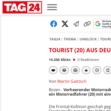
TAG24
THEMA
UNGLÜCK
TOURI
TOURIST (20) AUS D
14.206
Klicks
0
Reaktionen
❤️
😂
😱
🔥
😥
👏
Von
Martin Gaitzsch
Bozen -
Verheerender Motorradu
ein Motorradfahrer (20) mit e
Die Frontal-Kollision geschah ge