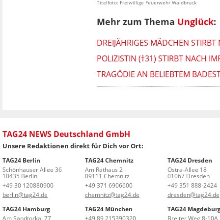
Titelfoto: Freiwillige Feuerwehr Waidbruck
Mehr zum Thema
Unglück
:
DREIJÄHRIGES MÄDCHEN STIRBT 
POLIZISTIN (†31) STIRBT NACH
TRAGÖDIE AN BELIEBTEM BADEST
TAG24 NEWS Deutschland GmbH
Unsere Redaktionen direkt für Dich vor Ort:
TAG24 Berlin
TAG24 Chemnitz
TAG24 Dresden
Schönhauser Allee 36
Am Rathaus 2
Ostra-Allee 18
10435 Berlin
09111 Chemnitz
01067 Dresden
+49 30 120880900
+49 371 6906600
+49 351 888-2424
berlin@tag24.de
chemnitz@tag24.de
dresden@tag24.de
TAG24 Hamburg
TAG24 München
TAG24 Magdebur
Am Sandtorkai 77
+49 89 215390320
Breiter Weg 8-10A