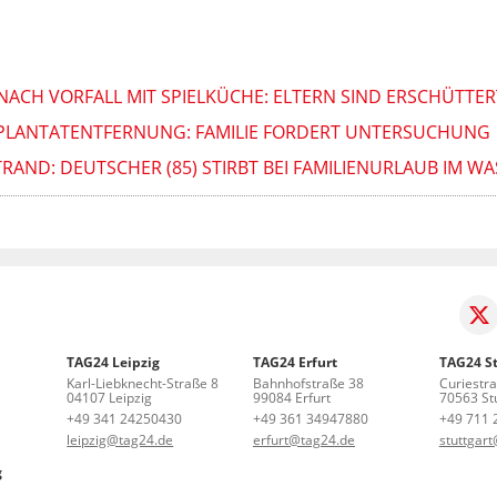
NACH VORFALL MIT SPIELKÜCHE: ELTERN SIND ERSCHÜTTER
 IMPLANTATENTFERNUNG: FAMILIE FORDERT UNTERSUCHUNG
RAND: DEUTSCHER (85) STIRBT BEI FAMILIENURLAUB IM W
TAG24 Leipzig
TAG24 Erfurt
TAG24 St
Karl-Liebknecht-Straße 8
Bahnhofstraße 38
Curiestr
04107 Leipzig
99084 Erfurt
70563 Stu
+49 341 24250430
+49 361 34947880
+49 711 
leipzig@tag24.de
erfurt@tag24.de
stuttgar
g