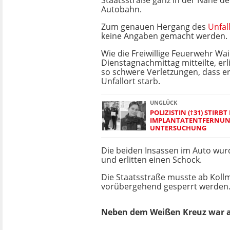
Staatsstraße ganz in der Nähe de
Autobahn.
Zum genauen Hergang des
Unfal
keine Angaben gemacht werden.
Wie die Freiwillige Feuerwehr W
Dienstagnachmittag mitteilte, erl
so schwere Verletzungen, dass e
Unfallort starb.
UNGLÜCK
POLIZISTIN (†31) STIRB
IMPLANTATENTFERNUNG
UNTERSUCHUNG
Die beiden Insassen im Auto wurd
und erlitten einen Schock.
Die Staatsstraße musste ab Kol
vorübergehend gesperrt werden
Neben dem Weißen Kreuz war a