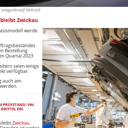
©
imago/Arnulf Hettrich
 bleibt Zwickau
 Basismodell werde
ftragsbestandes
en Bestellung
ten Quartal 2023
itern seien einige
kt verfügbar.
ig auch am
 werden.
M PRÜFSTAND: VW-
DRITTEL EIN
bleibt
Zwickau
.
Dresden ist weiter