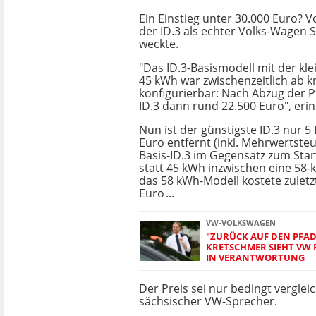
Ein Einstieg unter 30.000 Euro? Vo
der ID.3 als echter Volks-Wagen
weckte.
"Das ID.3-Basismodell mit der kle
45 kWh war zwischenzeitlich ab 
konfigurierbar: Nach Abzug der P
ID.3 dann rund 22.500 Euro", eri
Nun ist der günstigste ID.3 nur 5
Euro entfernt (inkl. Mehrwertsteu
Basis-ID.3 im Gegensatz zum Star
statt 45 kWh inzwischen eine 58-
das 58 kWh-Modell kostete zuletz
Euro ...
VW-VOLKSWAGEN
"ZURÜCK AUF DEN PFAD
KRETSCHMER SIEHT VW
IN VERANTWORTUNG
Der Preis sei nur bedingt vergleic
sächsischer VW-Sprecher.