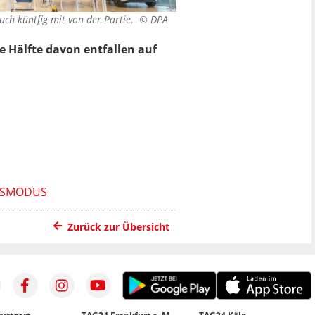
auch küntfig mit von der Partie. ©
DPA
 Hälfte davon entfallen auf
FSMODUS
Zurück zur Übersicht