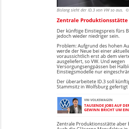
Bislang sieht der ID.3 von VW so aus. 
Zentrale Produktionsstätte
Der künftige Einstiegspreis fürs
jedoch wieder niedriger sein.
Problem: Aufgrund des hohen Au
werde der Neue bei einer aktuell
voraussichtlich erst ab dem vier
ausgeliefert, so VW. Und wegen
Versorgungsengpässen bei Halble
Einstiegsmodelle nur eingeschrän
Der überarbeitete ID.3 soll künft
Stammsitz in Wolfsburg gefertigt
VW-VOLKSWAGEN
TAUSENDE JOBS AUF DE
GEWINN BRICHT UM EIN 
Zentrale Produktionsstätte aber 
Auch die Gläserne Manufaktur in 