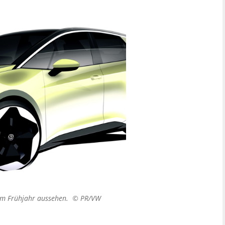
b dem Frühjahr aussehen. ©
PR/VW