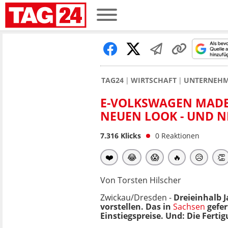
TAG24
WIRTSCHAFT
UNTERNEH
E-VOLKSWAGEN MADE 
NEUEN LOOK - UND N
7.316
Klicks
0
Reaktionen
❤️
😂
😱
🔥
😥
👏
Von Torsten Hilscher
Zwickau/Dresden -
Dreieinhalb 
vorstellen. Das in
Sachsen
gefer
Einstiegspreise. Und: Die Ferti