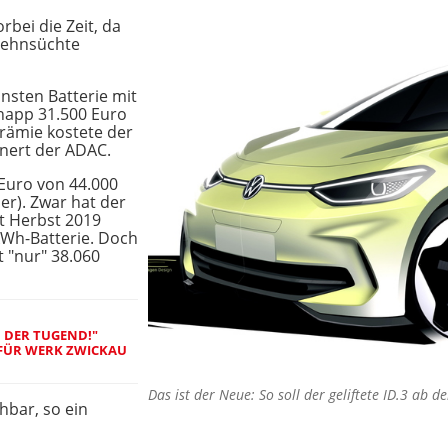
rbei die Zeit, da
 Sehnsüchte
insten Batterie mit
knapp 31.500 Euro
rämie kostete der
nnert der ADAC.
 Euro von 44.000
er). Zwar hat der
t Herbst 2019
kWh-Batterie. Doch
t "nur" 38.060
 DER TUGEND!"
 FÜR WERK ZWICKAU
Das ist der Neue: So soll der geliftete ID.3 a
hbar, so ein