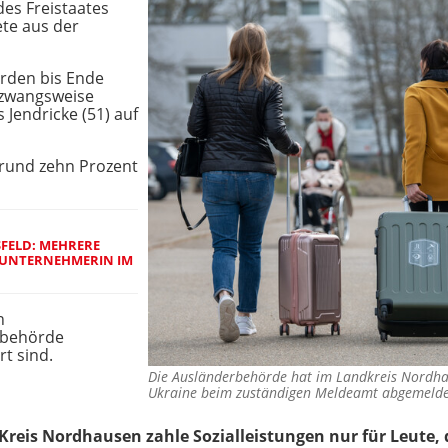
des Freistaates
ete aus der
urden bis Ende
 zwangsweise
 Jendricke (51) auf
 rund zehn Prozent
SFELD: MEHRERE
 UNTERNEHMERIN IM
n
ebehörde
t sind.
Die Ausländerbehörde hat im Landkreis Nordhau
Ukraine beim zuständigen Meldeamt abgemelde
 Kreis Nordhausen zahle Sozialleistungen nur für Leute, d