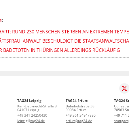
n
:
 HART: RUND 230 MENSCHEN STERBEN AN EXTREMEN TEMP
HÄFTSFRAU: ANWALT BESCHULDIGT DIE STAATSANWALTSCHA
ER BADETOTEN IN THÜRINGEN ALLERDINGS RÜCKLÄUFIG
TAG24 Leipzig
TAG24 Erfurt
TAG24 St
Karl-Liebknecht-Straße 8
Bahnhofstraße 38
Curiestr
04107 Leipzig
99084 Erfurt
70563 Stu
+49 341 24250430
+49 361 34947880
+49 711 
leipzig@tag24.de
erfurt@tag24.de
stuttgar