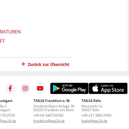
ERATUREN
FT
Zurück zur Übersicht
uttgart
TAG24 Frankfurt a. M.
TAG24 Köln
aße 2
Friedrich-Ebert-Anlage 36
Neumarkt 1a
ttgart
60325 Frankfurt am Main
50667 Köln
21952530
+49 69 348750580
+49 221 98651990
t@tag24.de
frankfurt@tag24.de
koeln@tag24.de