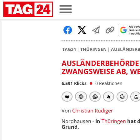
TAG24
THÜRINGEN
AUSLÄNDERBE
AUSLÄNDERBEHÖRDE 
ZWANGSWEISE AB, WEI
6.591
Klicks
0
Reaktionen
❤️
😂
😱
🔥
😥
👏
Von
Christian Rüdiger
Nordhausen -
In
Thüringen
hat d
Grund.