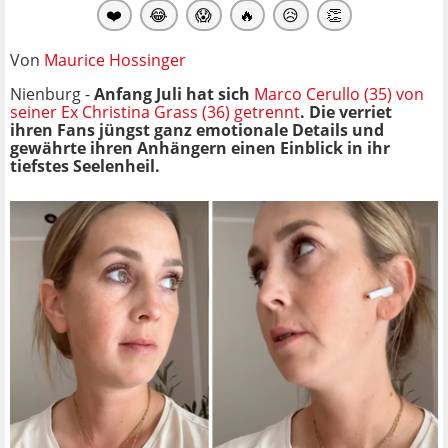
❤️
😂
😱
🔥
😥
👏
Von
Maurice Hossinger
Nienburg -
Anfang Juli hat sich
Marco Cerullo (35) von
seiner Ex Christina Grass (36) getrennt
. Die verriet
ihren Fans jüngst ganz emotionale Details und
gewährte ihren Anhängern einen Einblick in ihr
tiefstes Seelenheil.