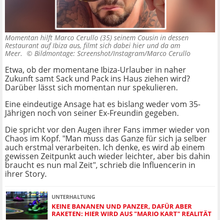
Momentan hilft Marco Cerullo (35) seinem Cousin in dessen
Restaurant auf Ibiza aus, filmt sich dabei hier und da am
Meer. ©
Bildmontage: Screenshot/Instagram/Marco Cerullo
Etwa, ob der momentane Ibiza-Urlauber in naher
Zukunft samt Sack und Pack ins Haus ziehen wird?
Darüber lässt sich momentan nur spekulieren.
Eine eindeutige Ansage hat es bislang weder vom 35-
Jährigen noch von seiner Ex-Freundin gegeben.
Die spricht vor den Augen ihrer Fans immer wieder von
Chaos im Kopf. "Man muss das Ganze für sich ja selber
auch erstmal verarbeiten. Ich denke, es wird ab einem
gewissen Zeitpunkt auch wieder leichter, aber bis dahin
braucht es nun mal Zeit", schrieb die Influencerin in
ihrer Story.
UNTERHALTUNG
KEINE BANANEN UND PANZER, DAFÜR ABER
RAKETEN: HIER WIRD AUS "MARIO KART" REALITÄT