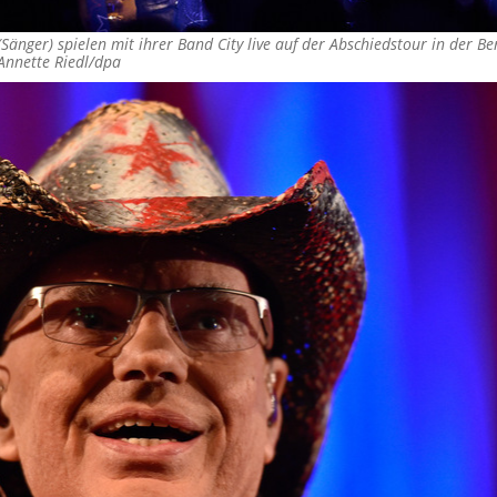
l (Sänger) spielen mit ihrer Band City live auf der Abschiedstour in der B
Annette Riedl/dpa