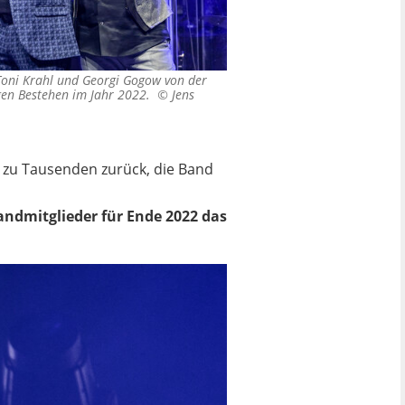
 Toni Krahl und Georgi Gogow von der
igen Bestehen im Jahr 2022. ©
Jens
s zu Tausenden zurück, die Band
andmitglieder für Ende 2022 das