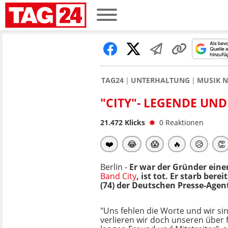
TAG24
UNTERHALTUNG
MUSIK 
"CITY"- LEGENDE UN
21.472
Klicks
0
Reaktionen
❤️
😂
😱
🔥
😥
👏
Berlin -
Er war der Gründer eine
Band City
, ist tot. Er starb ber
(74) der Deutschen Presse-Age
"Uns fehlen die Worte und wir si
verlieren wir doch unseren über 