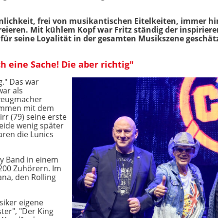
nlichkeit, frei von musikantischen Eitelkeiten, immer h
kreieren. Mit kühlem Kopf war Fritz ständig der inspirie
ür seine Loyalität in der gesamten Musikszene geschätz
 eine Sache! Die aber richtig"
g." Das war
ar als
kzeugmacher
sammen mit dem
rr (79) seine erste
beide wenig später
ren die Lunics
ty Band in einem
 200 Zuhörern. Im
ana, den Rolling
siker eigene
ter", "Der King