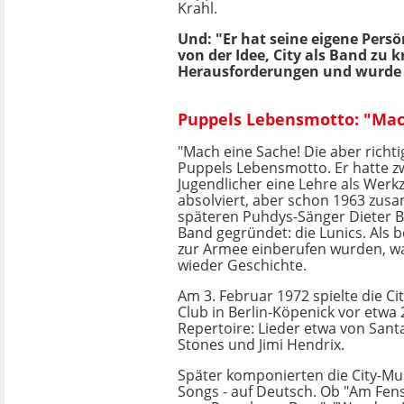
Krahl.
Und: "Er hat seine eigene Persö
von der Idee, City als Band zu 
Herausforderungen und wurde f
Puppels Lebensmotto: "Mach
"Mach eine Sache! Die aber richti
Puppels Lebensmotto. Er hatte zw
Jugendlicher eine Lehre als Wer
absolviert, aber schon 1963 zu
späteren Puhdys-Sänger Dieter Bi
Band gegründet: die Lunics. Als 
zur Armee einberufen wurden, wa
wieder Geschichte.
Am 3. Februar 1972 spielte die Ci
Club in Berlin-Köpenick vor etwa
Repertoire: Lieder etwa von Sant
Stones und Jimi Hendrix.
Später komponierten die City-Mu
Songs - auf Deutsch. Ob "Am Fens