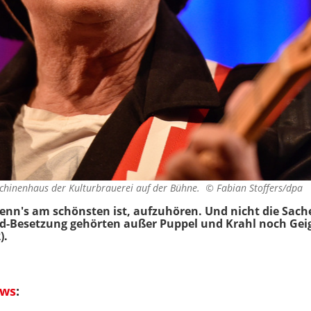
aschinenhaus der Kulturbrauerei auf der Bühne. ©
Fabian Stoffers/dpa
enn's am schönsten ist, aufzuhören. Und nicht die Sach
nd-Besetzung gehörten außer Puppel und Krahl noch Geig
).
ews
: