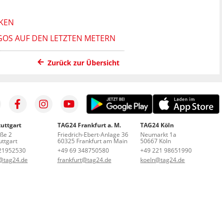
CKEN
GOS AUF DEN LETZTEN METERN
Zurück zur Übersicht
uttgart
TAG24 Frankfurt a. M.
TAG24 Köln
aße 2
Friedrich-Ebert-Anlage 36
Neumarkt 1a
ttgart
60325 Frankfurt am Main
50667 Köln
21952530
+49 69 348750580
+49 221 98651990
t@tag24.de
frankfurt@tag24.de
koeln@tag24.de