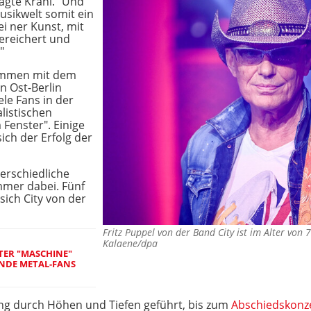
agte Krahl. "Und
usikwelt somit ein
ei ner Kunst, mit
ereichert und
"
sammen mit dem
n Ost-Berlin
ele Fans in der
listischen
 Fenster". Einige
ich der Erfolg der
erschiedliche
mmer dabei. Fünf
sich City von der
Fritz Puppel von der Band City ist im Alter vo
Kalaene/dpa
TER "MASCHINE"
ENDE METAL-FANS
ang durch Höhen und Tiefen geführt, bis zum
Abschiedskonz