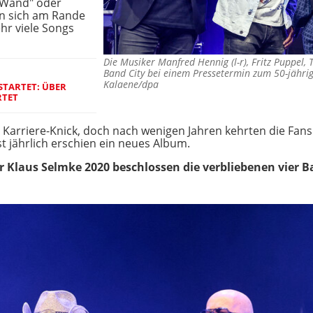
 Wand" oder
en sich am Rande
hr viele Songs
Die Musiker Manfred Hennig (l-r), Fritz Puppel,
Band City bei einem Pressetermin zum 50-jähr
Kalaene/dpa
TARTET: ÜBER
RTET
 Karriere-Knick, doch nach wenigen Jahren kehrten die Fan
st jährlich erschien ein neues Album.
Klaus Selmke 2020 beschlossen die verbliebenen vier B