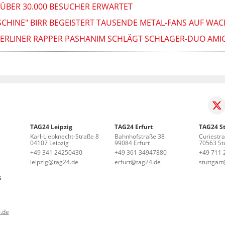
ÜBER 30.000 BESUCHER ERWARTET
SCHINE" BIRR BEGEISTERT TAUSENDE METAL-FANS AUF WA
BERLINER RAPPER PASHANIM SCHLÄGT SCHLAGER-DUO AMI
TAG24 Leipzig
TAG24 Erfurt
TAG24 St
Karl-Liebknecht-Straße 8
Bahnhofstraße 38
Curiestr
04107 Leipzig
99084 Erfurt
70563 Stu
+49 341 24250430
+49 361 34947880
+49 711 
leipzig@tag24.de
erfurt@tag24.de
stuttgar
g
.de