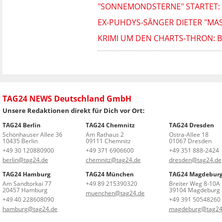
"SONNEMONDSTERNE" STARTET: 
EX-PUHDYS-SÄNGER DIETER "MA
KRIMI UM DEN CHARTS-THRON: 
TAG24 NEWS Deutschland GmbH
Unsere Redaktionen direkt für Dich vor Ort:
TAG24 Berlin
TAG24 Chemnitz
TAG24 Dresden
Schönhauser Allee 36
Am Rathaus 2
Ostra-Allee 18
10435 Berlin
09111 Chemnitz
01067 Dresden
+49 30 120880900
+49 371 6906600
+49 351 888-2424
berlin@tag24.de
chemnitz@tag24.de
dresden@tag24.de
TAG24 Hamburg
TAG24 München
TAG24 Magdebur
Am Sandtorkai 77
+49 89 215390320
Breiter Weg 8-10A
20457 Hamburg
39104 Magdeburg
muenchen@tag24.de
+49 40 228608090
+49 391 50548260
hamburg@tag24.de
magdeburg@tag24