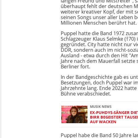
langen Freund und Mitstreiter", s
überhaupt fehlt der deutschen M
weiterer kreativer Kopf, der mit s
seinen Songs unser aller Leben b
Millionen Menschen berührt hat. 
Puppel hatte die Band 1972 zu
Schlagzeuger Klaus Selmke (†70) i
gegründet. City hatte nicht nur vi
DDR, sondern auch im nicht-sozia
Ausland - etwa durch den Hit "Am
Jahre nach dem Mauerfall setzte s
Berliner fort.
In der Bandgeschichte gab es unt
Besetzungen, doch Puppel war i
Jahrzehnte lang. Ende 2022 hatte 
Bühne verabschiedet.
MUSIK NEWS
EX-PUHDYS-SÄNGER DIE
BIRR BEGEISTERT TAUS
AUF WACKEN
Puppel habe die Band 50 Jahre l