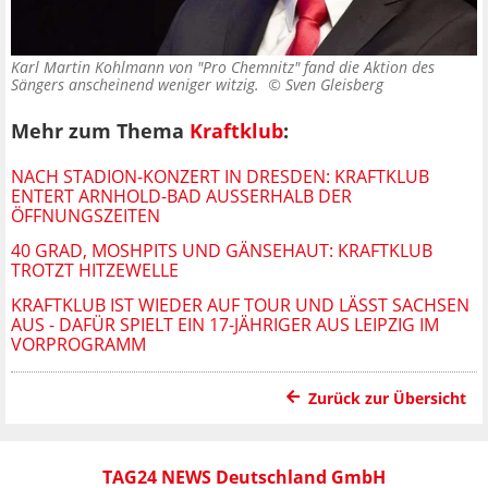
Karl Martin Kohlmann von "Pro Chemnitz" fand die Aktion des
Sängers anscheinend weniger witzig. ©
Sven Gleisberg
Mehr zum Thema
Kraftklub
:
NACH STADION-KONZERT IN DRESDEN: KRAFTKLUB
ENTERT ARNHOLD-BAD AUSSERHALB DER Ö
FFNUNGSZEITEN
40 GRAD, MOSHPITS UND GÄNSEHAUT: KRAFTKLUB
TROTZT HITZEWELLE
KRAFTKLUB IST WIEDER AUF TOUR UND LÄSST SACHSEN
AUS - DAFÜR SPIELT EIN 17-JÄHRIGER AUS LEIPZIG IM
VORPROGRAMM
Zurück zur Übersicht
TAG24 NEWS Deutschland GmbH