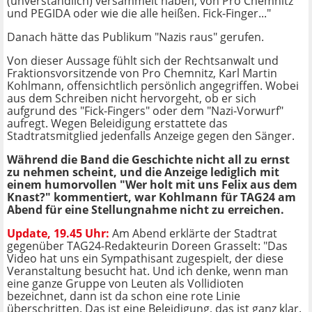
(unverständlich) versammelt haben, von Pro Chemnitz
und PEGIDA oder wie die alle heißen. Fick-Finger..."
Danach hätte das Publikum "Nazis raus" gerufen.
Von dieser Aussage fühlt sich der Rechtsanwalt und
Fraktionsvorsitzende von Pro Chemnitz, Karl Martin
Kohlmann, offensichtlich persönlich angegriffen. Wobei
aus dem Schreiben nicht hervorgeht, ob er sich
aufgrund des "Fick-Fingers" oder dem "Nazi-Vorwurf"
aufregt. Wegen Beleidigung erstattete das
Stadtratsmitglied jedenfalls Anzeige gegen den Sänger.
Während die Band die Geschichte nicht all zu ernst
zu nehmen scheint, und die Anzeige lediglich mit
einem humorvollen "Wer holt mit uns Felix aus dem
Knast?" kommentiert, war Kohlmann für TAG24 am
Abend für eine Stellungnahme nicht zu erreichen.
Update, 19.45 Uhr:
Am Abend erklärte der Stadtrat
gegenüber TAG24-Redakteurin Doreen Grasselt: "Das
Video hat uns ein Sympathisant zugespielt, der diese
Veranstaltung besucht hat. Und ich denke, wenn man
eine ganze Gruppe von Leuten als Vollidioten
bezeichnet, dann ist da schon eine rote Linie
überschritten. Das ist eine Beleidigung, das ist ganz klar.