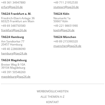
+49 361 34947880
+49 711 21952530
erfurt@tag24.de
stuttgart@tag24.de
TAG24 Frankfurt a. M.
TAG24 Köln
Friedrich-Ebert-Anlage 36
Neumarkt 1a
60325 Frankfurt am Main
50667 Köln
+49 69 348750580
+49 221 98651990
frankfurt@tag24.de
koeln@tag24.de
TAG24 Hamburg
TAG24 München
Am Sandtorkai 77
+49 89 215390320
20457 Hamburg
muenchen@tag24.de
+49 40 228608090
hamburg@tag24.de
TAG24 Magdeburg
Breiter Weg 8-10A
39104 Magdeburg
+49 391 50548260
magdeburg@tag24.de
WERBEMÖGLICHKEITEN
ALLE THEMEN A-Z
KONTAKT