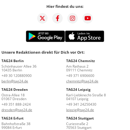
Hier findest du uns:
Unsere Redaktionen direkt für Dich vor Ort:
TAG24 Berlin
TAG24 Chemnitz
Schönhauser Allee 36
Am Rathaus 2
10435 Berlin
09111 Chemnitz
+49 30 120880900
+49 371 6906600
berlin@tag24.de
chemnitz@tag24.de
TAG24 Dresden
TAG24 Leipzig
Ostra-Allee 18
Karl-Liebknecht-Straße 8
01067 Dresden
04107 Leipzig
+49 351 888-2424
+49 341 24250430
dresden@tag24.de
leipzig@tag24.de
TAG24 Erfurt
TAG24 Stuttgart
Bahnhofstraße 38
Curiestraße 2
99084 Erfurt
70563 Stuttgart