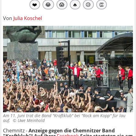
❤️
😂
😱
🔥
😥
👏
Von
Julia Koschel
Am 11. Juni trat die Band "Kraftklub" bei "Rock am Kopp" für lau
auf. ©
Uwe Meinhold
Chemnitz -
Anzeige gegen die Chemnitzer Band