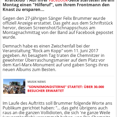
"Kraftklub"! Auf ihrer
Facebook
-Seite starteten sie am
Montag einen "Hilferuf", um ihrem Frontmann den
Knast zu ersparen...
Gegen den 27-jährigen Sänger Felix Brummer wurde
offiziell Anzeige erstattet. Das geht aus dem Schriftstück
hervor, dessen Screenshot/Schnappschuss am
Montagnachmittag von der Band auf Facebook gepostet
wurde.
Demnach habe es einen Zwischenfall bei der
Veranstaltung "Rock am Kopp" vom 11. Juni 2017
gegeben. An besagtem Tag traten die Chemnitzer in
gewohnter Überraschungsmanier auf dem Platz vor
dem Karl-Marx-Monument auf und gaben Songs ihres
neuen Albums zum Besten.
MUSIK NEWS
"SONNEMONDSTERNE" STARTET: ÜBER 30.000
BESUCHER ERWARTET
Im Laufe des Auftritts soll Brummer folgende Worte ans
Publikum gerichtet haben: "... das geht übrigens auch
raus an die ganzen Vollidioten, die sich 'ne ganze Weile