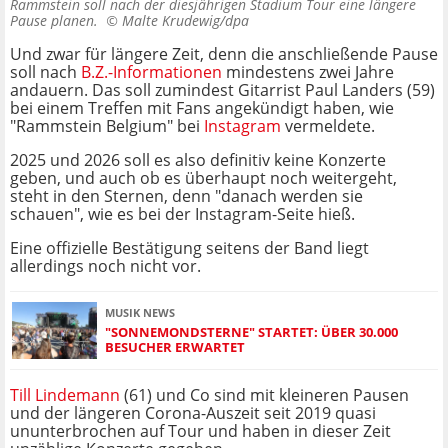
Rammstein soll nach der diesjährigen Stadium Tour eine längere
Pause planen. ©
Malte Krudewig/dpa
Und zwar für längere Zeit, denn die anschließende Pause
soll nach
B.Z.-Informationen
mindestens zwei Jahre
andauern. Das soll zumindest Gitarrist Paul Landers (59)
bei einem Treffen mit Fans angekündigt haben, wie
"Rammstein Belgium" bei
Instagram
vermeldete.
2025 und 2026 soll es also definitiv keine Konzerte
geben, und auch ob es überhaupt noch weitergeht,
steht in den Sternen, denn "danach werden sie
schauen", wie es bei der Instagram-Seite hieß.
Eine offizielle Bestätigung seitens der Band liegt
allerdings noch nicht vor.
MUSIK NEWS
"SONNEMONDSTERNE" STARTET: ÜBER 30.000
BESUCHER ERWARTET
Till Lindemann
(61) und Co sind mit kleineren Pausen
und der längeren Corona-Auszeit seit 2019 quasi
ununterbrochen auf Tour und haben in dieser Zeit