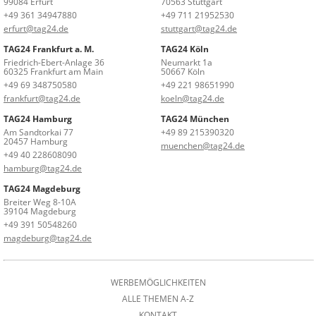
99084 Erfurt
70563 Stuttgart
+49 361 34947880
+49 711 21952530
erfurt@tag24.de
stuttgart@tag24.de
TAG24 Frankfurt a. M.
TAG24 Köln
Friedrich-Ebert-Anlage 36
Neumarkt 1a
60325 Frankfurt am Main
50667 Köln
+49 69 348750580
+49 221 98651990
frankfurt@tag24.de
koeln@tag24.de
TAG24 Hamburg
TAG24 München
Am Sandtorkai 77
+49 89 215390320
20457 Hamburg
muenchen@tag24.de
+49 40 228608090
hamburg@tag24.de
TAG24 Magdeburg
Breiter Weg 8-10A
39104 Magdeburg
+49 391 50548260
magdeburg@tag24.de
WERBEMÖGLICHKEITEN
ALLE THEMEN A-Z
KONTAKT