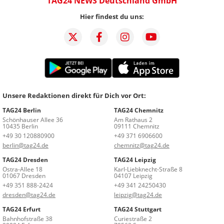
TAG24 NEWS Deutschland GmbH
Hier findest du uns:
Unsere Redaktionen direkt für Dich vor Ort:
TAG24 Berlin
TAG24 Chemnitz
Schönhauser Allee 36
Am Rathaus 2
10435 Berlin
09111 Chemnitz
+49 30 120880900
+49 371 6906600
berlin@tag24.de
chemnitz@tag24.de
TAG24 Dresden
TAG24 Leipzig
Ostra-Allee 18
Karl-Liebknecht-Straße 8
01067 Dresden
04107 Leipzig
+49 351 888-2424
+49 341 24250430
dresden@tag24.de
leipzig@tag24.de
TAG24 Erfurt
TAG24 Stuttgart
Bahnhofstraße 38
Curiestraße 2