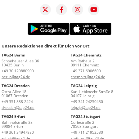
Unsere Redaktionen direkt für Dich vor Ort:
TAG24 Berlin
TAG24 Chemnitz
Schönhauser Allee 36
Am Rathaus 2
10435 Berlin
09111 Chemnitz
+49 30 120880900
+49 371 6906600
berlin@tag24.de
chemnitz@tag24.de
TAG24 Dresden
TAG24 Leipzig
Ostra-Allee 18
Karl-Liebknecht-Straße 8
01067 Dresden
04107 Leipzig
+49 351 888-2424
+49 341 24250430
dresden@tag24.de
leipzig@tag24.de
TAG24 Erfurt
TAG24 Stuttgart
Bahnhofstraße 38
Curiestraße 2
99084 Erfurt
70563 Stuttgart
+49 361 34947880
+49 711 21952530
erfurt@tag24.de
stuttgart@tag24.de