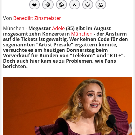
❤️
😂
😱
🔥
😥
👏
Von
Benedikt Zinsmeister
München -
Megastar
Adele
(35) gibt im August
insgesamt zehn Konzerte in
München
- der Ansturm
auf die Tickets ist gewaltig. Wer keinen Code für den
sogenannten "Artist Presale" ergattern konnte,
versuchte es am heutigen Donnerstag beim
Vorverkauf für Kunden von "Telekom" und "RTL+".
Doch auch hier kam es zu Problemen, wie Fans
berichten.