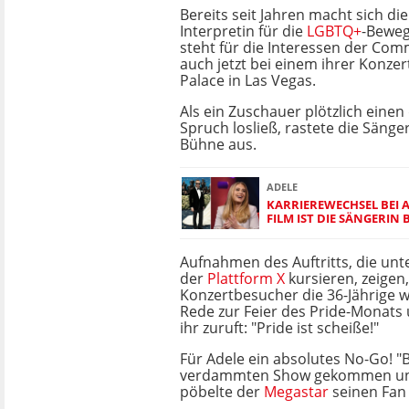
Bereits seit Jahren macht sich di
Interpretin für die
LGBTQ+
-Beweg
steht für die Interessen der Comm
auch jetzt bei einem ihrer Konze
Palace in Las Vegas.
Als ein Zuschauer plötzlich einen
Spruch losließ, rastete die Sänge
Bühne aus.
ADELE
KARRIEREWECHSEL BEI A
FILM IST DIE SÄNGERIN
Aufnahmen des Auftritts, die un
der
Plattform X
kursieren, zeigen,
Konzertbesucher die 36-Jährige 
Rede zur Feier des Pride-Monats
ihr zuruft: "Pride ist scheiße!"
Für Adele ein absolutes No-Go! "
verdammten Show gekommen und ha
pöbelte der
Megastar
seinen Fan 