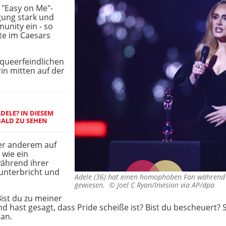
e "Easy on Me"-
ung stark und
unity ein - so
rte im Caesars
 queerfeindlichen
rin mitten auf der
DELE? IN DIESEM
 BALD ZU SEHEN
ter anderem auf
 wie ein
während ihrer
 unterbricht und
Adele (36) hat einen homophoben Fan während e
gewiesen. ©
Joel C Ryan/Invision via AP/dpa
Bist du zu meiner
st gesagt, dass Pride scheiße ist? Bist du bescheuert? Se
an.