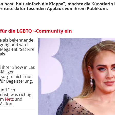
n hast, halt einfach die Klappe", machte die Künstlerin
 erntete dafür tosenden Applaus von ihrem Publikum.
en für die LGBTQ+-Community ein
ele als bekennende
gung und wird
 Mega-Hit "Set Fire
als
ihrer Show in Las
fälligen
 sorgte nicht nur
für Begeisterung.
 und "Ich
ehst, was richtig
 im
Netz
und
 Aktion.