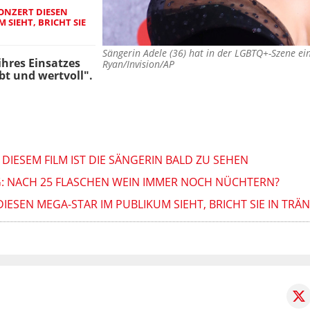
KONZERT DIESEN
 SIEHT, BRICHT SIE
Sängerin Adele (36) hat in der LGBTQ+-Szene e
hres Einsatzes
Ryan/Invision/AP
ebt und wertvoll".
 DIESEM FILM IST DIE SÄNGERIN BALD ZU SEHEN
: NACH 25 FLASCHEN WEIN IMMER NOCH NÜCHTERN?
IESEN MEGA-STAR IM PUBLIKUM SIEHT, BRICHT SIE IN TRÄ