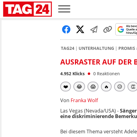
TAG24
UNTERHALTUNG
PROMIS 
AUSRASTER AUF DER 
4.952
Klicks
0
Reaktionen
❤️
😂
😱
🔥
😥
👏
Von
Franka Wolf
Las Vegas (Nevada/USA) -
Sänge
eine diskriminierende Bemerku
Bei diesem Thema versteht Adele