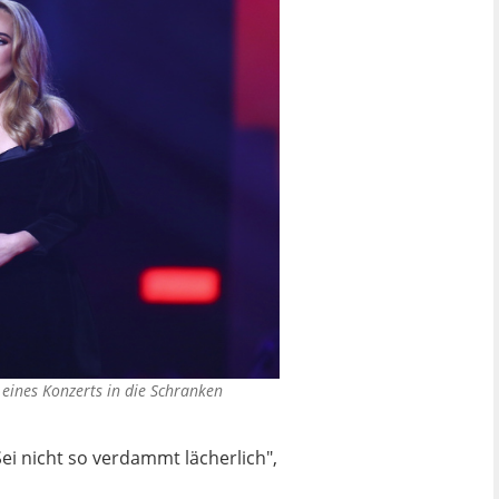
ines Konzerts in die Schranken
i nicht so verdammt lächerlich",