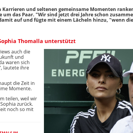
en Karrieren und seltenen gemeinsame Momenten ranken
um das Paar. "Wir sind jetzt drei Jahre schon zusammen.
damit auf und fügte mit einem Lächeln hinzu, "wenn die F
Sophia Thomalla unterstützt
iews auch die
ukunft und
a waren sich
, lautete ihre
upt die Zeit in
ntime Momente.
 teilen, weil wir
e Sophia zurück.
eit noch so mit
TMALS IM