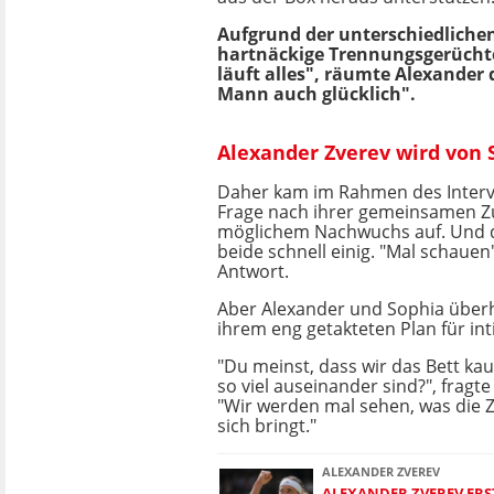
Aufgrund der unterschiedlich
hartnäckige Trennungsgerüchte 
läuft alles", räumte Alexander 
Mann auch glücklich".
Alexander Zverev wird von 
Daher kam im Rahmen des Interv
Frage nach ihrer gemeinsamen Z
möglichem Nachwuchs auf. Und d
beide schnell einig. "Mal schauen"
Antwort.
Aber Alexander und Sophia überha
ihrem eng getakteten Plan für i
"Du meinst, dass wir das Bett kaum
so viel auseinander sind?", fragt
"Wir werden mal sehen, was die Z
sich bringt."
ALEXANDER ZVEREV
ALEXANDER ZVEREV ERS