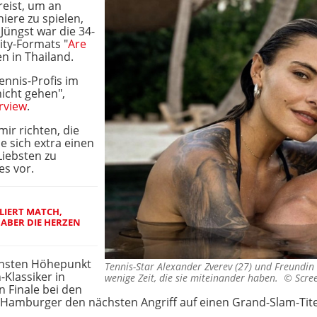
reist, um an
iere zu spielen,
 Jüngst war die 34-
ity-Formats "
Are
n in Thailand.
ennis-Profis im
icht gehen",
rview
.
mir richten, die
ie sich extra einen
Liebsten zu
es vor.
LIERT MATCH,
ABER DIE HERZEN
chsten Höhepunkt
Tennis-Star Alexander Zverev (27) und Freundin
-Klassiker in
wenige Zeit, die sie miteinander haben. ©
Scre
 Finale bei den
Hamburger den nächsten Angriff auf einen Grand-Slam-Titel
.