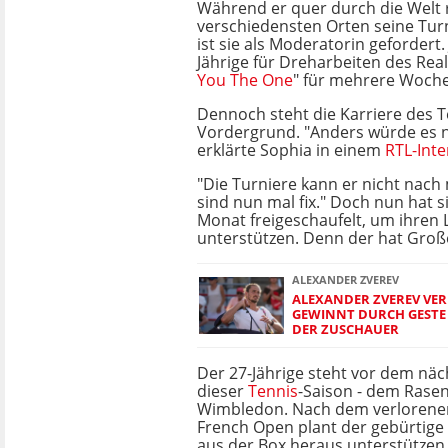
Während er quer durch die Welt 
verschiedensten Orten seine Turn
ist sie als Moderatorin gefordert.
Jährige für Dreharbeiten des Real
You The One
" für mehrere Woche
Dennoch steht die Karriere des T
Vordergrund. "Anders würde es n
erklärte Sophia in einem
RTL-Inte
"Die Turniere kann er nicht nach 
sind nun mal fix." Doch nun hat s
Monat freigeschaufelt, um ihren 
unterstützen. Denn der hat Groß
ALEXANDER ZVEREV
ALEXANDER ZVEREV VER
GEWINNT DURCH GESTE 
DER ZUSCHAUER
Der 27-Jährige steht vor dem nä
dieser
Tennis
-Saison - dem Rasen
Wimbledon. Nach dem verlorenen
French Open plant der gebürtige 
aus der Box heraus unterstützen