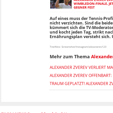
WIMBLEDON-FINALE, JET
GEGNER FEST
Auf eines muss der Tennis-Profi
nicht verzichten. Sind die bei
kümmert sich die TV-Moderato
und kocht jeden Tag, strikt nac
Ernährungsplan versteht sich. 
Titelfoto: Screenshot/Instagram/alexzverev123
Mehr zum Thema
Alexande
ALEXANDER ZVEREV VERLIERT M
ALEXANDER ZVEREV OFFENBART: D
TRAUM GEPLATZT! ALEXANDER Z