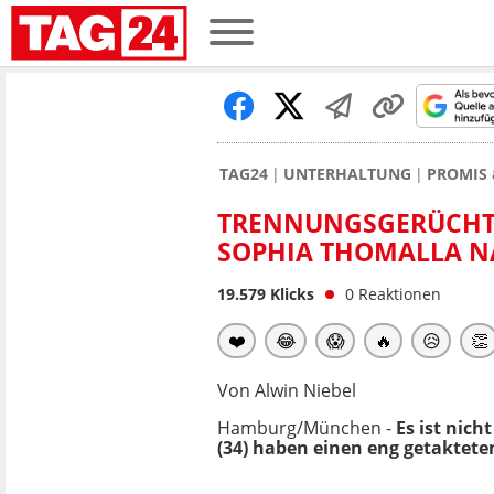
TAG24
UNTERHALTUNG
PROMIS 
TRENNUNGSGERÜCHTE
SOPHIA THOMALLA 
19.579
Klicks
0
Reaktionen
❤️
😂
😱
🔥
😥
👏
Von Alwin Niebel
Hamburg/München -
Es ist nich
(34) haben einen eng getaktete