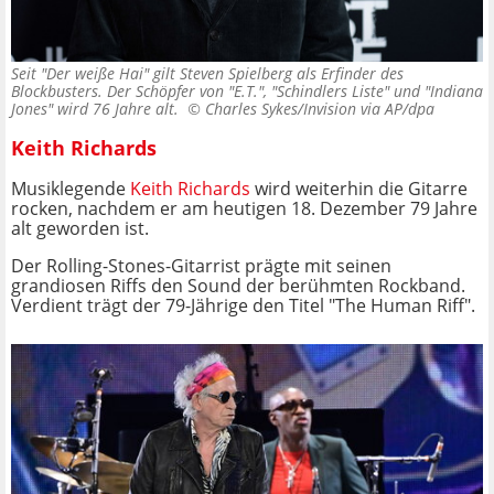
Seit "Der weiße Hai" gilt Steven Spielberg als Erfinder des
Blockbusters. Der Schöpfer von "E.T.", "Schindlers Liste" und "Indiana
Jones" wird 76 Jahre alt. ©
Charles Sykes/Invision via AP/dpa
Keith Richards
Musiklegende
Keith Richards
wird weiterhin die Gitarre
rocken, nachdem er am heutigen 18. Dezember 79 Jahre
alt geworden ist.
Der Rolling-Stones-Gitarrist prägte mit seinen
grandiosen Riffs den Sound der berühmten Rockband.
Verdient trägt der 79-Jährige den Titel "The Human Riff".