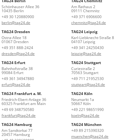
TAG24 Berlin
TAG24 Chemnitz
Schönhauser Allee 36
Am Rathaus 2
10435 Berlin
09111 Chemnitz
+49 30 120880900
+49 371 6906600
berlin@tag24.de
chemnitz@tag24.de
TAG24 Dresden
TAG24 Leipzig
Ostra-Allee 18
Karl-Liebknecht-Straße 8
01067 Dresden
04107 Leipzig
+49 351 888-2424
+49 341 24250430
dresden@tag24.de
leipzig@tag24.de
TAG24 Erfurt
TAG24 Stuttgart
Bahnhofstraße 38
Curiestraße 2
99084 Erfurt
70563 Stuttgart
+49 361 34947880
+49 711 21952530
erfurt@tag24.de
stuttgart@tag24.de
TAG24 Frankfurt a. M.
TAG24 Köln
Friedrich-Ebert-Anlage 36
Neumarkt 1a
60325 Frankfurt am Main
50667 Köln
+49 69 348750580
+49 221 98651990
frankfurt@tag24.de
koeln@tag24.de
TAG24 Hamburg
TAG24 München
Am Sandtorkai 77
+49 89 215390320
20457 Hamburg
muenchen@tag24.de