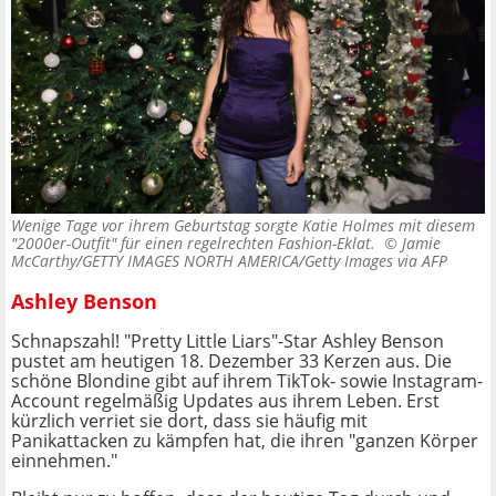
Wenige Tage vor ihrem Geburtstag sorgte Katie Holmes mit diesem
"2000er-Outfit" für einen regelrechten Fashion-Eklat. ©
Jamie
McCarthy/GETTY IMAGES NORTH AMERICA/Getty Images via AFP
Ashley Benson
Schnapszahl! "Pretty Little Liars"-Star Ashley Benson
pustet am heutigen 18. Dezember 33 Kerzen aus. Die
schöne Blondine gibt auf ihrem TikTok- sowie Instagram-
Account regelmäßig Updates aus ihrem Leben. Erst
kürzlich verriet sie dort, dass sie häufig mit
Panikattacken zu kämpfen hat, die ihren "ganzen Körper
einnehmen."