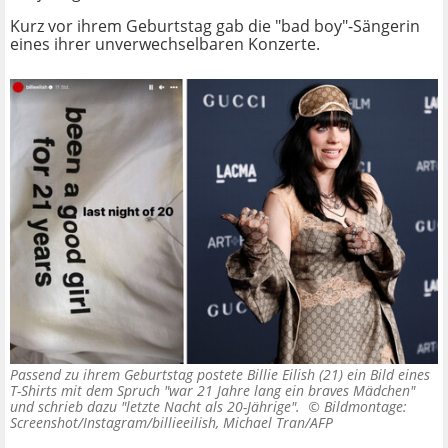
Kurz vor ihrem Geburtstag gab die "bad boy"-Sängerin
eines ihrer unverwechselbaren Konzerte.
Passend zu ihrem Geburtstag postete Billie Eilish (21) ein Bild eines
T-Shirts mit dem Spruch "war 21 Jahre lang ein braves Mädchen"
und schrieb dazu "letzte Nacht als 20-Jährige". ©
Bildmontage:
Screenshot/Instagram/billieeilish, Michael Tran/AFP