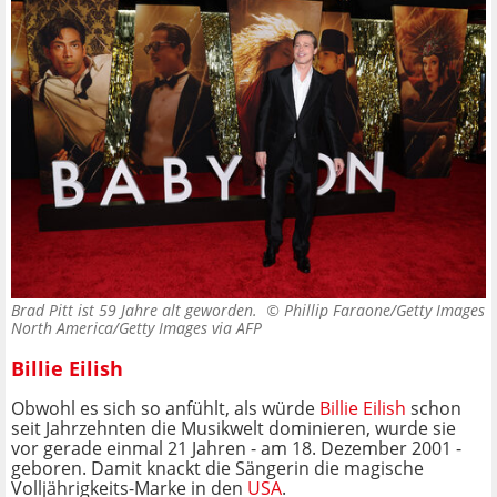
Brad Pitt ist 59 Jahre alt geworden. ©
Phillip Faraone/Getty Images
North America/Getty Images via AFP
Billie Eilish
Obwohl es sich so anfühlt, als würde
Billie Eilish
schon
seit Jahrzehnten die Musikwelt dominieren, wurde sie
vor gerade einmal 21 Jahren - am 18. Dezember 2001 -
geboren. Damit knackt die Sängerin die magische
Volljährigkeits-Marke in den
USA
.