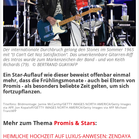
Der internationale Durchbruch gelang den Stones im Sommer 1965
mit "(I Can't Get No) Satisfaction". Das unverkennbare Gitarren-Riff
des Intros wurde zum Markenzeichen der Band - und von Keith
Richards (79). ©
BERTRAND GUAY/AFP
Ein Star-Auflauf wie dieser beweist offenbar einmal
mehr, dass die Frühlingsmonate - auch bei Eltern von
Promis - als besonders beliebte Zeit gelten, um sich
fortzupflanzen.
Titelfoto: Bildmontage: Jamie McCarthy/GETTY IMAGES NORTH AMERICA/Getty Images
via AFP, Jon Kopaloff/GETTY IMAGES NORTH AMERICA/Getty Images via AFP Michael
Tran/AFP
Mehr zum Thema
Promis & Stars
:
HEIMLICHE HOCHZEIT AUF LUXUS-ANWESEN: ZENDAYA