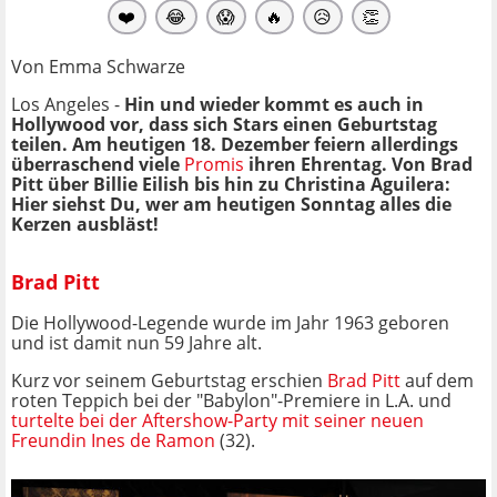
❤️
😂
😱
🔥
😥
👏
Von Emma Schwarze
Los Angeles -
Hin und wieder kommt es auch in
Hollywood vor, dass sich Stars einen Geburtstag
teilen. Am heutigen 18. Dezember feiern allerdings
überraschend viele
Promis
ihren Ehrentag. Von Brad
Pitt über Billie Eilish bis hin zu Christina Aguilera:
Hier siehst Du, wer am heutigen Sonntag alles die
Kerzen ausbläst!
Brad Pitt
Die Hollywood-Legende wurde im Jahr 1963 geboren
und ist damit nun 59 Jahre alt.
Kurz vor seinem Geburtstag erschien
Brad Pitt
auf dem
roten Teppich bei der "Babylon"-Premiere in L.A. und
turtelte bei der Aftershow-Party mit seiner neuen
Freundin Ines de Ramon
(32).