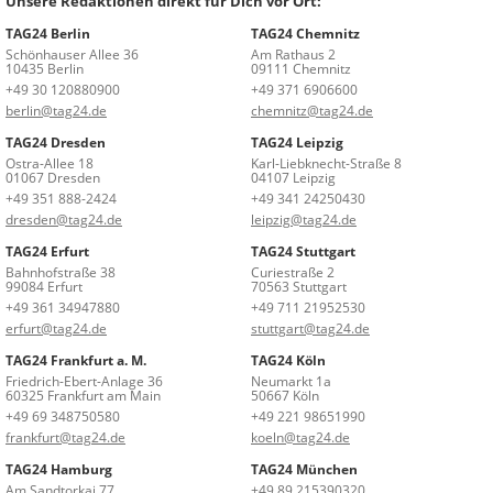
Unsere Redaktionen direkt für Dich vor Ort:
TAG24 Berlin
TAG24 Chemnitz
Schönhauser Allee 36
Am Rathaus 2
10435 Berlin
09111 Chemnitz
+49 30 120880900
+49 371 6906600
berlin@tag24.de
chemnitz@tag24.de
TAG24 Dresden
TAG24 Leipzig
Ostra-Allee 18
Karl-Liebknecht-Straße 8
01067 Dresden
04107 Leipzig
+49 351 888-2424
+49 341 24250430
dresden@tag24.de
leipzig@tag24.de
TAG24 Erfurt
TAG24 Stuttgart
Bahnhofstraße 38
Curiestraße 2
99084 Erfurt
70563 Stuttgart
+49 361 34947880
+49 711 21952530
erfurt@tag24.de
stuttgart@tag24.de
TAG24 Frankfurt a. M.
TAG24 Köln
Friedrich-Ebert-Anlage 36
Neumarkt 1a
60325 Frankfurt am Main
50667 Köln
+49 69 348750580
+49 221 98651990
frankfurt@tag24.de
koeln@tag24.de
TAG24 Hamburg
TAG24 München
Am Sandtorkai 77
+49 89 215390320