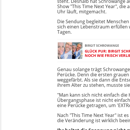
steht. Deshalb hat Schrowange a
Show "This Time Next Year", die 
Uhr läuft, mitgemacht.
Die Sendung begleitet Menschen ü
sich einen Lebenstraum erfüllen w
Tagen.
BIRGIT SCHROWANGE
GLÜCK PUR: BIRGIT S
NOCH WIE FRISCH VERLI
Genau solange trägt Schrowang
Perücke. Denn die ersten grauen 
weggefärbt. Als sie dann die Ents
ihrem Alter zu stehen, musste sie 
"Man kann sich nicht einfach die
Übergangsphase ist nicht einfach.
eine Perücke getragen, um 'EXTRA
Nach "This Time Next Year" ist e
die Veränderung ist wirklich beei