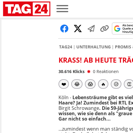
TAG24
UNTERHALTUNG
PROMIS 
KRASS! AB HEUTE TR
30.616
Klicks
0
Reaktionen
❤️
😂
😱
🔥
😥
👏
Köln -
Lebensträume gibt es vie
Haare? Ja! Zumindest bei RTL E
Birgit Schrowange
. Die 59-Jährig
wissen, wie sie denn als "grau
Gar nicht so einfach...
...zumindest wenn man ständig v