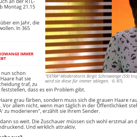
uch an der RTL-
ab Montag 21.15
ber ein Jahr, die
ollen. In 365
CHROWANGE IMMER
EBT
e nun schon
"EXTRA"-Moderatorin Birgit Schrowange (59) t
Haare hat sie
wird sie diese für immer ablegen. ©
RTL
cheidung traf, zu
feststellen, dass es ein Problem gibt.
 Haare grau färben, sondern muss sich die grauen Haare ra
 Vor allem nicht, wenn man täglich in der Öffentlichkeit st
' zu moderieren", erzählt sie ihrem
Sender
.
s dann so weit. Die Zuschauer müssen sich wohl erstmal an 
ndruckend. Und wirklich attraktiv.