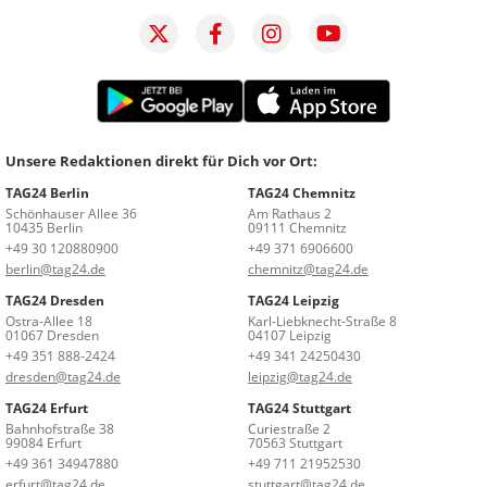
Unsere Redaktionen direkt für Dich vor Ort:
TAG24 Berlin
TAG24 Chemnitz
Schönhauser Allee 36
Am Rathaus 2
10435 Berlin
09111 Chemnitz
+49 30 120880900
+49 371 6906600
berlin@tag24.de
chemnitz@tag24.de
TAG24 Dresden
TAG24 Leipzig
Ostra-Allee 18
Karl-Liebknecht-Straße 8
01067 Dresden
04107 Leipzig
+49 351 888-2424
+49 341 24250430
dresden@tag24.de
leipzig@tag24.de
TAG24 Erfurt
TAG24 Stuttgart
Bahnhofstraße 38
Curiestraße 2
99084 Erfurt
70563 Stuttgart
+49 361 34947880
+49 711 21952530
erfurt@tag24.de
stuttgart@tag24.de