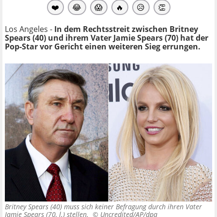
❤️
😂
😱
🔥
😥
👏
Los Angeles -
In dem Rechtsstreit zwischen Britney
Spears (40) und ihrem Vater Jamie Spears (70) hat der
Pop-Star vor Gericht einen weiteren Sieg errungen.
Britney Spears (40) muss sich keiner Befragung durch ihren Vater
Jamie Spears (70, l.) stellen. ©
Uncredited/AP/dpa