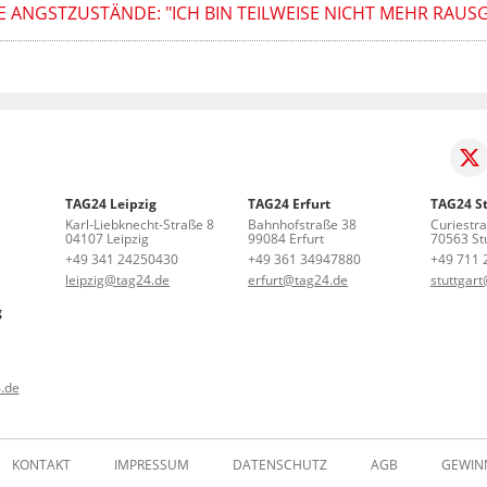
E ANGSTZUSTÄNDE: "ICH BIN TEILWEISE NICHT MEHR RAU
TAG24 Leipzig
TAG24 Erfurt
TAG24 St
Karl-Liebknecht-Straße 8
Bahnhofstraße 38
Curiestr
04107 Leipzig
99084 Erfurt
70563 Stu
+49 341 24250430
+49 361 34947880
+49 711 
leipzig@tag24.de
erfurt@tag24.de
stuttgar
g
.de
KONTAKT
IMPRESSUM
DATENSCHUTZ
AGB
GEWIN