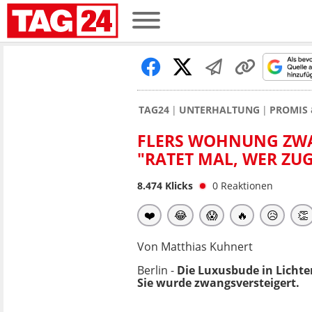
TAG24
UNTERHALTUNG
PROMIS 
FLERS WOHNUNG ZWAN
"RATET MAL, WER ZU
8.474
Klicks
0
Reaktionen
❤️
😂
😱
🔥
😥
👏
Von Matthias Kuhnert
Berlin -
Die Luxusbude in Lichter
Sie wurde zwangsversteigert.