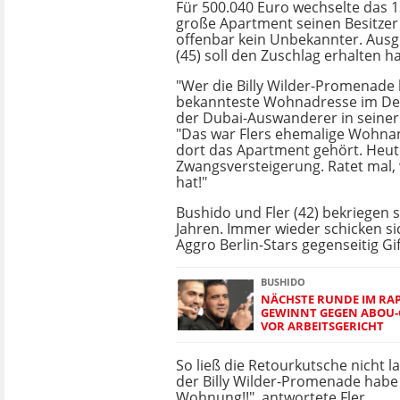
Für 500.040 Euro wechselte das
große Apartment seinen Besitzer 
offenbar kein Unbekannter. Aus
(45) soll den Zuschlag erhalten h
"Wer die Billy Wilder-Promenade k
bekannteste Wohnadresse im Deu
der Dubai-Auswanderer in seiner
"Das war Flers ehemalige Wohnan
dort das Apartment gehört. Heut
Zwangsversteigerung. Ratet mal,
hat!"
Bushido und Fler (42) bekriegen s
Jahren. Immer wieder schicken sic
Aggro Berlin-Stars gegenseitig Gift
BUSHIDO
NÄCHSTE RUNDE IM RAP
GEWINNT GEGEN ABOU
VOR ARBEITSGERICHT
So ließ die Retourkutsche nicht l
der Billy Wilder-Promenade habe
Wohnung!!", antwortete Fler.