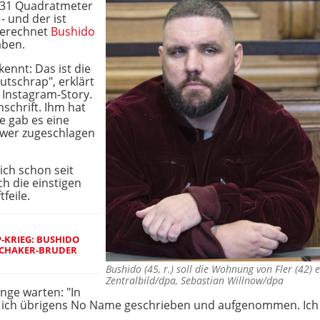
 131 Quadratmeter
- und der ist
gerechnet
Bushido
aben.
ennt: Das ist die
tschrap", erklärt
 Instagram-Story.
schrift. Ihm hat
e gab es eine
 wer zugeschlagen
ich schon seit
h die einstigen
feile.
-KRIEG: BUSHIDO
-CHAKER-BRUDER
Bushido (45, r.) soll die Wohnung von Fler (42)
Zentralbild/dpa, Sebastian Willnow/dpa
ange warten: "In
 ich übrigens No Name geschrieben und aufgenommen. Ich w