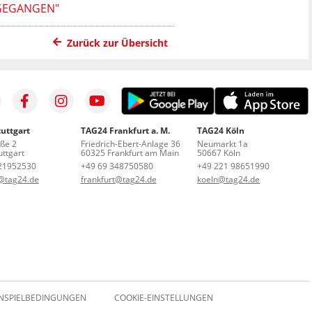
SGEGANGEN"
Zurück zur Übersicht
uttgart
TAG24 Frankfurt a. M.
TAG24 Köln
aße 2
Friedrich-Ebert-Anlage 36
Neumarkt 1a
ttgart
60325 Frankfurt am Main
50667 Köln
21952530
+49 69 348750580
+49 221 98651990
t@tag24.de
frankfurt@tag24.de
koeln@tag24.de
NSPIELBEDINGUNGEN
COOKIE-EINSTELLUNGEN