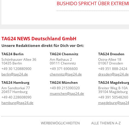
BUSHIDO SPRICHT ÜBER EXTREM
TAG24 NEWS Deutschland GmbH
Unsere Redaktionen direkt für Dich vor Ort:
TAG24 Berlin
TAG24 Chemnitz
TAG24 Dresden
Schönhauser Allee 36
Am Rathaus 2
Ostra-Allee 18
10435 Berlin
09111 Chemnitz
01067 Dresden
+49 30 120880900
+49 371 6906600
+49 351 888-2424
berlin@tag24.de
chemnitz@tag24.de
dresden@tag24.de
TAG24 Hamburg
TAG24 München
TAG24 Magdebur
Am Sandtorkai 77
+49 89 215390320
Breiter Weg 8-10A
20457 Hamburg
39104 Magdeburg
muenchen@tag24.de
+49 40 228608090
+49 391 50548260
hamburg@tag24.de
magdeburg@tag24
WERBEMÖGLICHKEITEN
ALLE THEMEN A-Z