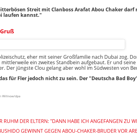
itterbösen Streit mit Clanboss Arafat Abou Chaker darf n
i laufen kannst."
-Gruß
izeischutz, eher mit seiner Großfamilie nach Dubai zog. Dor
, mittlerweile ein zweites Standbein aufgebaut. Er und seine
ler. Der jüngste Clou gelang aber wohl im Südwesten von Ber
das für Fler jedoch nicht zu sein. Der "Deutscha Bad Boy"
an Willnow/dpa
R RUHM DER ELTERN: "DANN HABE ICH ANGEFANGEN ZU W
 BUSHIDO GEWINNT GEGEN ABOU-CHAKER-BRUDER VOR ARB