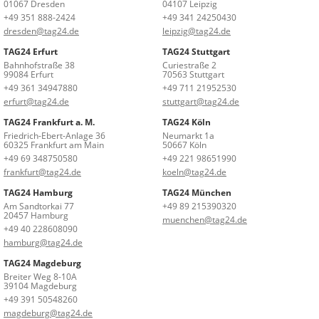
01067 Dresden
04107 Leipzig
+49 351 888-2424
+49 341 24250430
dresden@tag24.de
leipzig@tag24.de
TAG24 Erfurt
TAG24 Stuttgart
Bahnhofstraße 38
Curiestraße 2
99084 Erfurt
70563 Stuttgart
+49 361 34947880
+49 711 21952530
erfurt@tag24.de
stuttgart@tag24.de
TAG24 Frankfurt a. M.
TAG24 Köln
Friedrich-Ebert-Anlage 36
Neumarkt 1a
60325 Frankfurt am Main
50667 Köln
+49 69 348750580
+49 221 98651990
frankfurt@tag24.de
koeln@tag24.de
TAG24 Hamburg
TAG24 München
Am Sandtorkai 77
+49 89 215390320
20457 Hamburg
muenchen@tag24.de
+49 40 228608090
hamburg@tag24.de
TAG24 Magdeburg
Breiter Weg 8-10A
39104 Magdeburg
+49 391 50548260
magdeburg@tag24.de