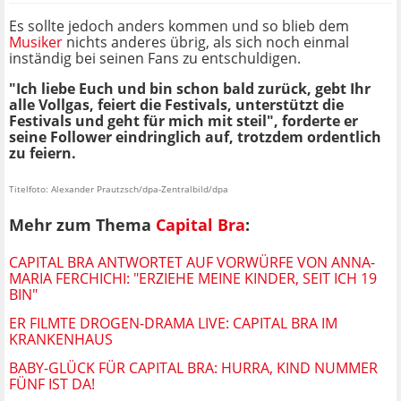
Es sollte jedoch anders kommen und so blieb dem
Musiker
nichts anderes übrig, als sich noch einmal
inständig bei seinen Fans zu entschuldigen.
"Ich liebe Euch und bin schon bald zurück, gebt Ihr
alle Vollgas, feiert die Festivals, unterstützt die
Festivals und geht für mich mit steil", forderte er
seine Follower eindringlich auf, trotzdem ordentlich
zu feiern.
Titelfoto: Alexander Prautzsch/dpa-Zentralbild/dpa
Mehr zum Thema
Capital Bra
:
CAPITAL BRA ANTWORTET AUF VORWÜRFE VON ANNA-
MARIA FERCHICHI: "ERZIEHE MEINE KINDER, SEIT ICH 19
BIN"
ER FILMTE DROGEN-DRAMA LIVE: CAPITAL BRA IM
KRANKENHAUS
BABY-GLÜCK FÜR CAPITAL BRA: HURRA, KIND NUMMER
FÜNF IST DA!