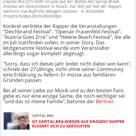
Capital Bra (27) steht im Juni auf der Bühne des Spring Break
Festival am Goitzschesee in Pouch. Für den Juli hat der Rapper
mehrere Live-Auftritte absagen müssen. ©
Alexander
Prautzsch/dpa-Zentralbild/dpa
Konkret verlinkte der Rapper die Veranstaltungen
"Deichbrand Festival", "Openair Frauenfeld Festival",
"Austria Goes Zrce" und "Helene Beach Festival", die alle
im Juli stattfinden sollen, in seiner Story. Das
letztgenannte Festival wurde vom Veranstalter
allerdings sogar komplett abgesagt.
"Sorry, dass ich dieses Jahr leider nicht dabei sein kann",
schrieb der 27-Jährige, nicht ohne seiner Community
eine Erklärung zu liefern: Er müsse aus familiären
Gründen passen.
Bei all seiner Liebe zur Musik und zu den besten Fans
gebe es nur eine einzige Sache, die noch wichtiger sei
"und das ist meine Familie", betonte der
Berliner
.
CAPITAL BRA
IST CAPITAL BRA WIEDER AUF DROGEN? RAPPER
ÄUSSERT SICH ZU GERÜCHTEN