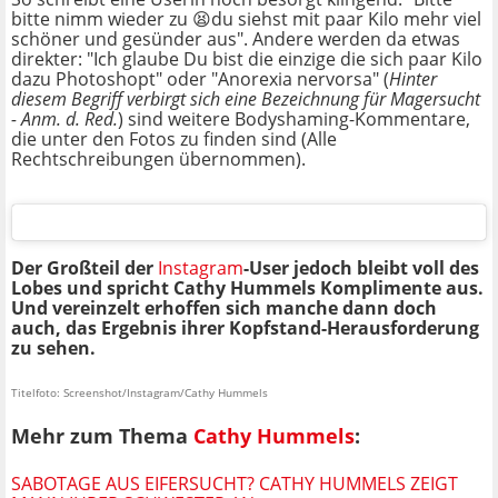
bitte nimm wieder zu 😫du siehst mit paar Kilo mehr viel
schöner und gesünder aus". Andere werden da etwas
direkter: "Ich glaube Du bist die einzige die sich paar Kilo
dazu Photoshopt" oder "Anorexia nervorsa" (
Hinter
diesem Begriff verbirgt sich eine Bezeichnung für Magersucht
- Anm. d. Red.
) sind weitere Bodyshaming-Kommentare,
die unter den Fotos zu finden sind (Alle
Rechtschreibungen übernommen).
Der Großteil der
Instagram
-User jedoch bleibt voll des
Lobes und spricht Cathy Hummels Komplimente aus.
Und vereinzelt erhoffen sich manche dann doch
auch, das Ergebnis ihrer Kopfstand-Herausforderung
zu sehen.
Titelfoto: Screenshot/Instagram/Cathy Hummels
Mehr zum Thema
Cathy Hummels
:
SABOTAGE AUS EIFERSUCHT? CATHY HUMMELS ZEIGT