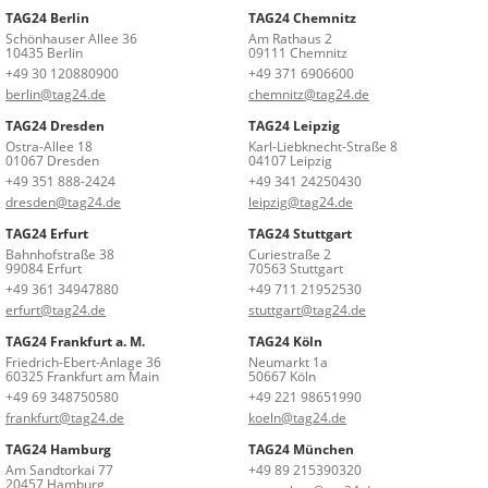
TAG24 Berlin
TAG24 Chemnitz
Schönhauser Allee 36
Am Rathaus 2
10435 Berlin
09111 Chemnitz
+49 30 120880900
+49 371 6906600
berlin@tag24.de
chemnitz@tag24.de
TAG24 Dresden
TAG24 Leipzig
Ostra-Allee 18
Karl-Liebknecht-Straße 8
01067 Dresden
04107 Leipzig
+49 351 888-2424
+49 341 24250430
dresden@tag24.de
leipzig@tag24.de
TAG24 Erfurt
TAG24 Stuttgart
Bahnhofstraße 38
Curiestraße 2
99084 Erfurt
70563 Stuttgart
+49 361 34947880
+49 711 21952530
erfurt@tag24.de
stuttgart@tag24.de
TAG24 Frankfurt a. M.
TAG24 Köln
Friedrich-Ebert-Anlage 36
Neumarkt 1a
60325 Frankfurt am Main
50667 Köln
+49 69 348750580
+49 221 98651990
frankfurt@tag24.de
koeln@tag24.de
TAG24 Hamburg
TAG24 München
Am Sandtorkai 77
+49 89 215390320
20457 Hamburg