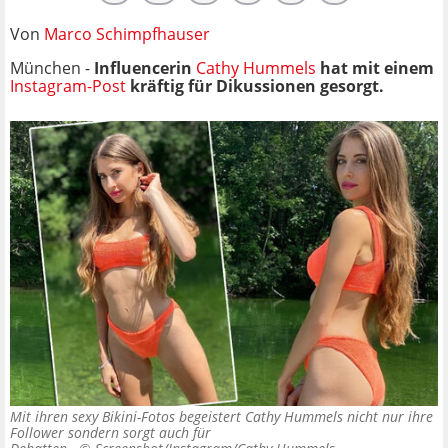
Von
Marco Schimpfhauser
München -
Influencerin
Cathy Hummels
hat mit einem
Instagram-Post
kräftig für Dikussionen gesorgt.
Mit ihren sexy Bikini-Fotos begeistert Cathy Hummels nicht nur ihre
Follower sondern sorgt auch für