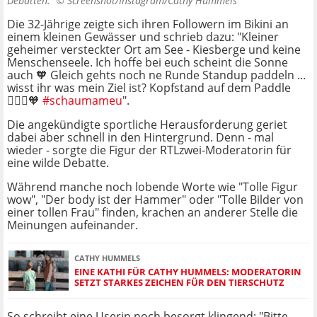
Debatten. ©
Screenshot/Instagram/Cathy Hummels
Die 32-Jährige zeigte sich ihren Followern im Bikini an
einem kleinen Gewässer und schrieb dazu: "Kleiner
geheimer versteckter Ort am See - Kiesberge und keine
Menschenseele. Ich hoffe bei euch scheint die Sonne
auch 🧡 Gleich gehts noch ne Runde Standup paddeln ...
wisst ihr was mein Ziel ist? Kopfstand auf dem Paddle
🤷🏼‍♀️🧡
#schaumameu
".
Die angekündigte sportliche Herausforderung geriet
dabei aber schnell in den Hintergrund. Denn - mal
wieder - sorgte die Figur der RTLzwei-Moderatorin für
eine wilde Debatte.
Während manche noch lobende Worte wie "Tolle Figur
wow", "Der body ist der Hammer" oder "Tolle Bilder von
einer tollen Frau" finden, krachen an anderer Stelle die
Meinungen aufeinander.
CATHY HUMMELS
EINE KATHI FÜR CATHY HUMMELS: MODERATORIN
SETZT STARKES ZEICHEN FÜR DEN TIERSCHUTZ
So schreibt eine Userin noch besorgt klingend: "Bitte