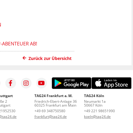
N
-ABENTEUER AB!
Zurück zur Übersicht
uttgart
TAG24 Frankfurt a. M.
TAG24 Köln
aße 2
Friedrich-Ebert-Anlage 36
Neumarkt 1a
ttgart
60325 Frankfurt am Main
50667 Köln
21952530
+49 69 348750580
+49 221 98651990
t@tag24.de
frankfurt@tag24.de
koeln@tag24.de