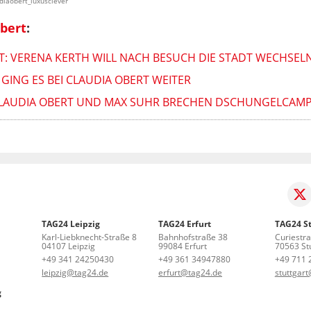
diaobert_luxusclever
bert
:
T: VERENA KERTH WILL NACH BESUCH DIE STADT WECHSEL
GING ES BEI CLAUDIA OBERT WEITER
CLAUDIA OBERT UND MAX SUHR BRECHEN DSCHUNGELCAMP
TAG24 Leipzig
TAG24 Erfurt
TAG24 St
Karl-Liebknecht-Straße 8
Bahnhofstraße 38
Curiestr
04107 Leipzig
99084 Erfurt
70563 Stu
+49 341 24250430
+49 361 34947880
+49 711 
leipzig@tag24.de
erfurt@tag24.de
stuttgar
g