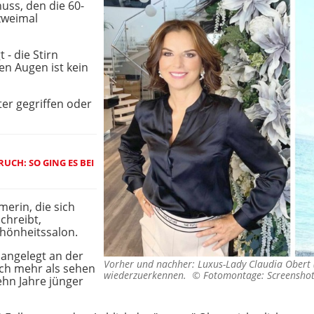
uss, den die 60-
 zweimal
 - die Stirn
den Augen ist kein
er gegriffen oder
UCH: SO GING ES BEI
merin, die sich
chreibt,
chönheitssalon.
angelegt an der
Vorher und nachher: Luxus-Lady Claudia Obert 
ich mehr als sehen
wiederzuerkennen. ©
Fotomontage: Screenshot
ehn Jahre jünger