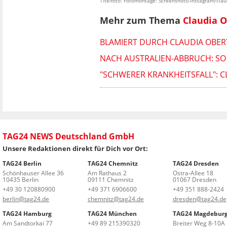
Titelfoto: Fotomontage: Screenshots/Instagram/clau
Mehr zum Thema
Claudia O
BLAMIERT DURCH CLAUDIA OBER
NACH AUSTRALIEN-ABBRUCH: SO 
"SCHWERER KRANKHEITSFALL": 
TAG24 NEWS Deutschland GmbH
Unsere Redaktionen direkt für Dich vor Ort:
TAG24 Berlin
TAG24 Chemnitz
TAG24 Dresden
Schönhauser Allee 36
Am Rathaus 2
Ostra-Allee 18
10435 Berlin
09111 Chemnitz
01067 Dresden
+49 30 120880900
+49 371 6906600
+49 351 888-2424
berlin@tag24.de
chemnitz@tag24.de
dresden@tag24.de
TAG24 Hamburg
TAG24 München
TAG24 Magdebur
Am Sandtorkai 77
+49 89 215390320
Breiter Weg 8-10A