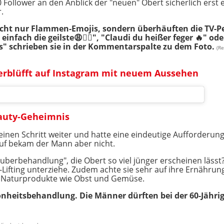
 Follower an den Anblick der "neuen" Obert sicherlich ers
.
icht nur Flammen-Emojis, sondern überhäuften die TV-Pe
nfach die geilste😩❤️‍🔥", "Claudi du heißer feger 🔥" od
s" schrieben sie in der Kommentarspalte zu dem Foto.
(R
verblüfft auf Instagram mit neuem Aussehen
eauty-Geheimnis
inen Schritt weiter und hatte eine eindeutige Aufforderung a
auf bekam der Mann aber nicht.
uberbehandlung", die Obert so viel jünger erscheinen lässt? 
n-Lifting unterziehe. Zudem achte sie sehr auf ihre Ernäh
e Naturprodukte wie Obst und Gemüse.
nheitsbehandlung. Die Männer dürften bei der 60-Jähr