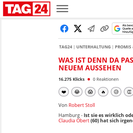
TAG24
UNTERHALTUNG
PROMIS 
WAS IST DENN DA PA
NEUEM AUSSEHEN
16.275
Klicks
0
Reaktionen
❤️
😂
😱
🔥
😥
👏
Von
Robert Stoll
Hamburg -
Ist sie es wirklich 
Claudia Obert
(60) hat sich irge