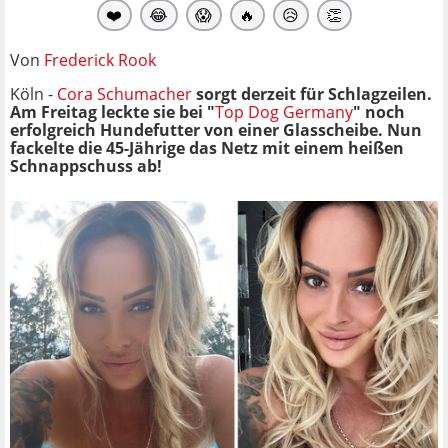
❤️
😂
😱
🔥
😥
👏
Von
Frederick Rook
Köln -
Cora Schumacher
sorgt derzeit für Schlagzeilen.
Am Freitag leckte sie bei "
Top Dog Germany
" noch
erfolgreich Hundefutter von einer Glasscheibe. Nun
fackelte die 45-Jährige das Netz mit einem heißen
Schnappschuss ab!