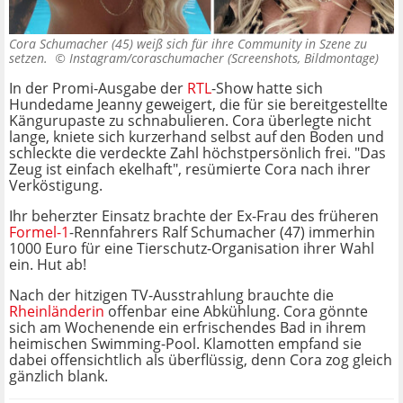
Cora Schumacher (45) weiß sich für ihre Community in Szene zu
setzen. ©
Instagram/coraschumacher (Screenshots, Bildmontage)
In der Promi-Ausgabe der
RTL
-Show hatte sich
Hundedame Jeanny geweigert, die für sie bereitgestellte
Kängurupaste zu schnabulieren. Cora überlegte nicht
lange, kniete sich kurzerhand selbst auf den Boden und
schleckte die verdeckte Zahl höchstpersönlich frei. "Das
Zeug ist einfach ekelhaft", resümierte Cora nach ihrer
Verköstigung.
Ihr beherzter Einsatz brachte der Ex-Frau des früheren
Formel-1
-Rennfahrers Ralf Schumacher (47) immerhin
1000 Euro für eine Tierschutz-Organisation ihrer Wahl
ein. Hut ab!
Nach der hitzigen TV-Ausstrahlung brauchte die
Rheinländerin
offenbar eine Abkühlung. Cora gönnte
sich am Wochenende ein erfrischendes Bad in ihrem
heimischen Swimming-Pool. Klamotten empfand sie
dabei offensichtlich als überflüssig, denn Cora zog gleich
gänzlich blank.