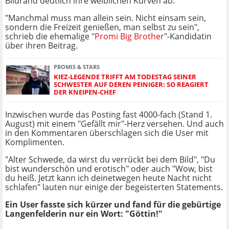
Bildrand deutlich ihre weiblichen Kurven ab.
"Manchmal muss man allein sein. Nicht einsam sein,
sondern die Freizeit genießen, man selbst zu sein",
schrieb die ehemalige "
Promi Big Brother
"-Kandidatin
über ihren Beitrag.
PROMIS & STARS
KIEZ-LEGENDE TRIFFT AM TODESTAG SEINER
SCHWESTER AUF DEREN PEINIGER: SO REAGIERT
DER KNEIPEN-CHEF
Inzwischen wurde das Posting fast 4000-fach (Stand 1.
August) mit einem "Gefällt mir"-Herz versehen. Und auch
in den Kommentaren überschlagen sich die User mit
Komplimenten.
"Alter Schwede, da wirst du verrückt bei dem Bild", "Du
bist wunderschön und erotisch" oder auch "Wow, bist
du heiß. Jetzt kann ich deinetwegen heute Nacht nicht
schlafen" lauten nur einige der begeisterten Statements.
Ein User fasste sich kürzer und fand für die gebürtige
Langenfelderin nur ein Wort: "Göttin!"