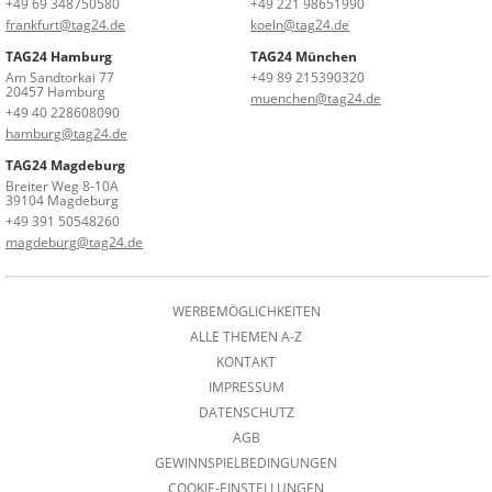
+49 69 348750580
+49 221 98651990
frankfurt@tag24.de
koeln@tag24.de
TAG24 Hamburg
TAG24 München
Am Sandtorkai 77
+49 89 215390320
20457 Hamburg
muenchen@tag24.de
+49 40 228608090
hamburg@tag24.de
TAG24 Magdeburg
Breiter Weg 8-10A
39104 Magdeburg
+49 391 50548260
magdeburg@tag24.de
WERBEMÖGLICHKEITEN
ALLE THEMEN A-Z
KONTAKT
IMPRESSUM
DATENSCHUTZ
AGB
GEWINNSPIELBEDINGUNGEN
COOKIE-EINSTELLUNGEN