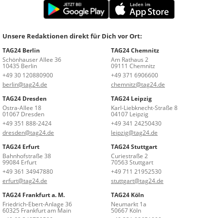
Unsere Redaktionen direkt für Dich vor Ort:
TAG24 Berlin
TAG24 Chemnitz
Schönhauser Allee 36
Am Rathaus 2
10435 Berlin
09111 Chemnitz
+49 30 120880900
+49 371 6906600
berlin@tag24.de
chemnitz@tag24.de
TAG24 Dresden
TAG24 Leipzig
Ostra-Allee 18
Karl-Liebknecht-Straße 8
01067 Dresden
04107 Leipzig
+49 351 888-2424
+49 341 24250430
dresden@tag24.de
leipzig@tag24.de
TAG24 Erfurt
TAG24 Stuttgart
Bahnhofstraße 38
Curiestraße 2
99084 Erfurt
70563 Stuttgart
+49 361 34947880
+49 711 21952530
erfurt@tag24.de
stuttgart@tag24.de
TAG24 Frankfurt a. M.
TAG24 Köln
Friedrich-Ebert-Anlage 36
Neumarkt 1a
60325 Frankfurt am Main
50667 Köln