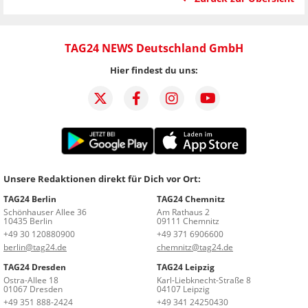
TAG24 NEWS Deutschland GmbH
Hier findest du uns:
Unsere Redaktionen direkt für Dich vor Ort:
TAG24 Berlin
TAG24 Chemnitz
Schönhauser Allee 36
Am Rathaus 2
10435 Berlin
09111 Chemnitz
+49 30 120880900
+49 371 6906600
berlin@tag24.de
chemnitz@tag24.de
TAG24 Dresden
TAG24 Leipzig
Ostra-Allee 18
Karl-Liebknecht-Straße 8
01067 Dresden
04107 Leipzig
+49 351 888-2424
+49 341 24250430