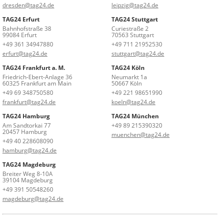
dresden@tag24.de
leipzig@tag24.de
TAG24 Erfurt
TAG24 Stuttgart
Bahnhofstraße 38
Curiestraße 2
99084 Erfurt
70563 Stuttgart
+49 361 34947880
+49 711 21952530
erfurt@tag24.de
stuttgart@tag24.de
TAG24 Frankfurt a. M.
TAG24 Köln
Friedrich-Ebert-Anlage 36
Neumarkt 1a
60325 Frankfurt am Main
50667 Köln
+49 69 348750580
+49 221 98651990
frankfurt@tag24.de
koeln@tag24.de
TAG24 Hamburg
TAG24 München
Am Sandtorkai 77
+49 89 215390320
20457 Hamburg
muenchen@tag24.de
+49 40 228608090
hamburg@tag24.de
TAG24 Magdeburg
Breiter Weg 8-10A
39104 Magdeburg
+49 391 50548260
magdeburg@tag24.de