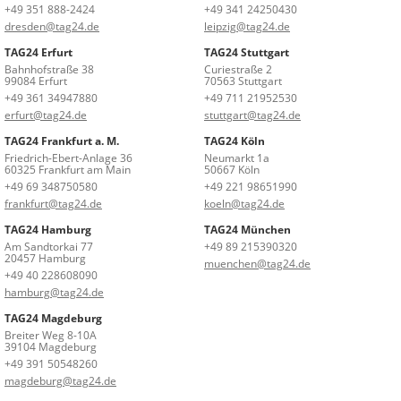
+49 351 888-2424
+49 341 24250430
dresden@tag24.de
leipzig@tag24.de
TAG24 Erfurt
TAG24 Stuttgart
Bahnhofstraße 38
Curiestraße 2
99084 Erfurt
70563 Stuttgart
+49 361 34947880
+49 711 21952530
erfurt@tag24.de
stuttgart@tag24.de
TAG24 Frankfurt a. M.
TAG24 Köln
Friedrich-Ebert-Anlage 36
Neumarkt 1a
60325 Frankfurt am Main
50667 Köln
+49 69 348750580
+49 221 98651990
frankfurt@tag24.de
koeln@tag24.de
TAG24 Hamburg
TAG24 München
Am Sandtorkai 77
+49 89 215390320
20457 Hamburg
muenchen@tag24.de
+49 40 228608090
hamburg@tag24.de
TAG24 Magdeburg
Breiter Weg 8-10A
39104 Magdeburg
+49 391 50548260
magdeburg@tag24.de