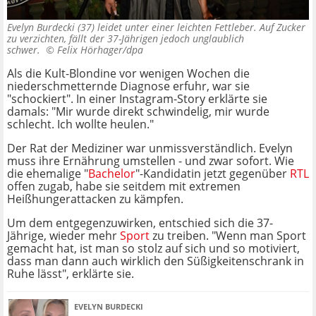
Evelyn Burdecki (37) leidet unter einer leichten Fettleber. Auf Zucker
zu verzichten, fällt der 37-Jährigen jedoch unglaublich
schwer. ©
Felix Hörhager/dpa
Als die Kult-Blondine vor wenigen Wochen die
niederschmetternde Diagnose erfuhr, war sie
"schockiert". In einer Instagram-Story erklärte sie
damals: "Mir wurde direkt schwindelig, mir wurde
schlecht. Ich wollte heulen."
Der Rat der Mediziner war unmissverständlich. Evelyn
muss ihre Ernährung umstellen - und zwar sofort. Wie
die ehemalige "
Bachelor
"-Kandidatin jetzt gegenüber
RTL
offen zugab, habe sie seitdem mit extremen
Heißhungerattacken zu kämpfen.
Um dem entgegenzuwirken, entschied sich die 37-
Jährige, wieder mehr
Sport
zu treiben. "Wenn man Sport
gemacht hat, ist man so stolz auf sich und so motiviert,
dass man dann auch wirklich den Süßigkeitenschrank in
Ruhe lässt", erklärte sie.
EVELYN BURDECKI