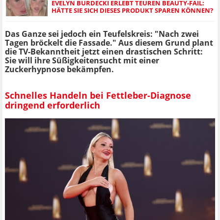
EVELYN BURDECKI ERLEBT TEUREN BEAUTY-FAIL:
HÄTTE SIE SICH DIESES PRODUKT SPAREN KÖNNEN?
Das Ganze sei jedoch ein Teufelskreis: "Nach zwei
Tagen bröckelt die Fassade." Aus diesem Grund plant
die TV-Bekanntheit jetzt einen drastischen Schritt:
Sie will ihre Süßigkeitensucht mit einer
Zuckerhypnose bekämpfen.
Schnelles Handeln bei Fettleber-Diagnose
dringend erforderlich