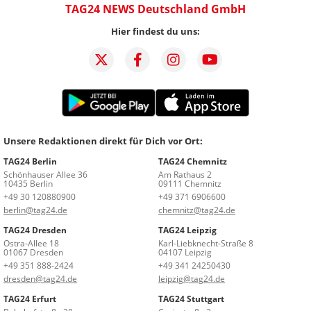
TAG24 NEWS Deutschland GmbH
Hier findest du uns:
Unsere Redaktionen direkt für Dich vor Ort:
TAG24 Berlin
TAG24 Chemnitz
Schönhauser Allee 36
Am Rathaus 2
10435 Berlin
09111 Chemnitz
+49 30 120880900
+49 371 6906600
berlin@tag24.de
chemnitz@tag24.de
TAG24 Dresden
TAG24 Leipzig
Ostra-Allee 18
Karl-Liebknecht-Straße 8
01067 Dresden
04107 Leipzig
+49 351 888-2424
+49 341 24250430
dresden@tag24.de
leipzig@tag24.de
TAG24 Erfurt
TAG24 Stuttgart