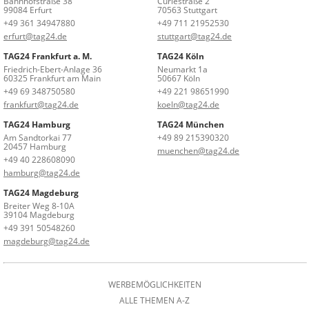
Bahnhofstraße 38
Curiestraße 2
99084 Erfurt
70563 Stuttgart
+49 361 34947880
+49 711 21952530
erfurt@tag24.de
stuttgart@tag24.de
TAG24 Frankfurt a. M.
TAG24 Köln
Friedrich-Ebert-Anlage 36
Neumarkt 1a
60325 Frankfurt am Main
50667 Köln
+49 69 348750580
+49 221 98651990
frankfurt@tag24.de
koeln@tag24.de
TAG24 Hamburg
TAG24 München
Am Sandtorkai 77
+49 89 215390320
20457 Hamburg
muenchen@tag24.de
+49 40 228608090
hamburg@tag24.de
TAG24 Magdeburg
Breiter Weg 8-10A
39104 Magdeburg
+49 391 50548260
magdeburg@tag24.de
WERBEMÖGLICHKEITEN
ALLE THEMEN A-Z