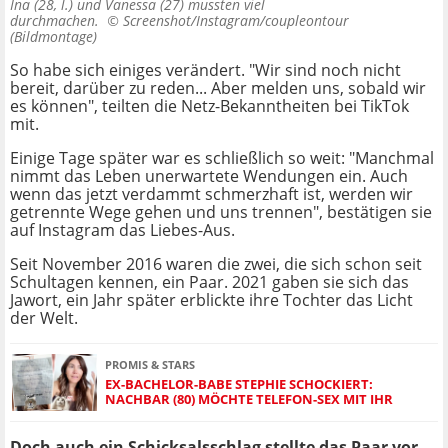
Ina (28, l.) und Vanessa (27) mussten viel
durchmachen. ©
Screenshot/Instagram/coupleontour
(Bildmontage)
So habe sich einiges verändert. "Wir sind noch nicht
bereit, darüber zu reden... Aber melden uns, sobald wir
es können", teilten die Netz-Bekanntheiten bei TikTok
mit.
Einige Tage später war es schließlich so weit: "Manchmal
nimmt das Leben unerwartete Wendungen ein. Auch
wenn das jetzt verdammt schmerzhaft ist, werden wir
getrennte Wege gehen und uns trennen", bestätigen sie
auf Instagram das Liebes-Aus.
Seit November 2016 waren die zwei, die sich schon seit
Schultagen kennen, ein Paar. 2021 gaben sie sich das
Jawort, ein Jahr später erblickte ihre Tochter das Licht
der Welt.
PROMIS & STARS
EX-BACHELOR-BABE STEPHIE SCHOCKIERT:
NACHBAR (80) MÖCHTE TELEFON-SEX MIT IHR
Doch auch ein Schicksalsschlag stellte das Paar vor