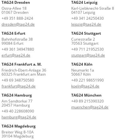
TAG24 Dresden
TAG24 Leipzig
Ostra-Allee 18
Karl-Liebknecht-Straße 8
01067 Dresden
04107 Leipzig
+49 351 888-2424
+49 341 24250430
dresden@tag24.de
leipzig@tag24.de
TAG24 Erfurt
TAG24 Stuttgart
Bahnhofstraße 38
Curiestraße 2
99084 Erfurt
70563 Stuttgart
+49 361 34947880
+49 711 21952530
erfurt@tag24.de
stuttgart@tag24.de
TAG24 Frankfurt a. M.
TAG24 Köln
Friedrich-Ebert-Anlage 36
Neumarkt 1a
60325 Frankfurt am Main
50667 Köln
+49 69 348750580
+49 221 98651990
frankfurt@tag24.de
koeln@tag24.de
TAG24 Hamburg
TAG24 München
Am Sandtorkai 77
+49 89 215390320
20457 Hamburg
muenchen@tag24.de
+49 40 228608090
hamburg@tag24.de
TAG24 Magdeburg
Breiter Weg 8-10A
39104 Magdeburg