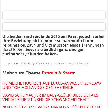
Die beiden sind seit Ende 2015 ein Paar, jedoch verlief
ihre Beziehung nicht immer so harmonisch und
reibungslos.
Zayn und Gigi mussten einige Trennungen
durchleben
, bevor sie endlich ganz und gar
zueinander gefunden haben.
Titelfoto: Screenshot/Instagram/gigihadid & Screenshot/Twitter/zaynmalik
Mehr zum Thema
Promis & Stars
:
HEIMLICHE HOCHZEIT AUF LUXUS-ANWESEN: ZENDAYA
UND TOM HOLLAND ZEIGEN EHERINGE
DAVID SCHUMACHER IM BABY-GLÜCK: DIESE DETAILS
VERRÄT ER JETZT ÜBER DIE SCHWANGERSCHAFT
"ICH BIN JETZT MAL RAUS": HARALD GLÖÖCKLER SUCHT