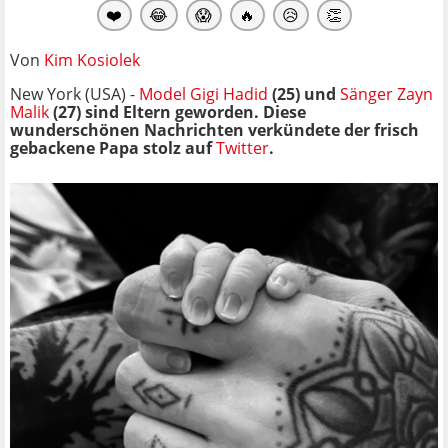
❤️
😂
😱
🔥
😥
👏
Von
Kim Kosiolek
New York (USA) -
Model Gigi Hadid
(25) und
Sänger Zayn
Malik
(27) sind Eltern geworden. Diese
wunderschönen Nachrichten verkündete der frisch
gebackene Papa stolz auf
Twitter
.