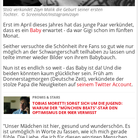
Stolz verkündet Zayn Malik die Geburt seiner ersten
Tochter. ©
Screenshot/Instagram/zayn
Erst im April dieses Jahres hat das junge Paar verkündet,
dass es ein
Baby
erwartet - da war Gigi schon im fünften
Monat.
Seither versuchte die Schönheit ihre Fans so gut wie nur
möglich an der Schwangerschaft teilhaben zu lassen und
teilte immer wieder Bilder von ihrem Babybauch.
Nun ist es endlich so weit - das Baby ist da! Und die
beiden könnten kaum glücklicher sein. Früh am
Donnerstagmorgen (Deutsche Zeit), verkündete der
stolze Papa die Neuigkeiten auf
seinem Twitter Account
.
PROMIS & STARS
TOBIAS MORETTI SORGT SICH UM DIE JUGEND:
WARUM DER "MÜNCHEN BEATS"-STAR DEN
OPTIMISMUS DER 90ER VERMISST
"Unser Mädchen ist hier, gesund und wunderschön. Es
ist unmöglich in Worte zu fassen, wie ich mich gerade
fühle. Die Liebe, die ich für diesen winzigen Menschen