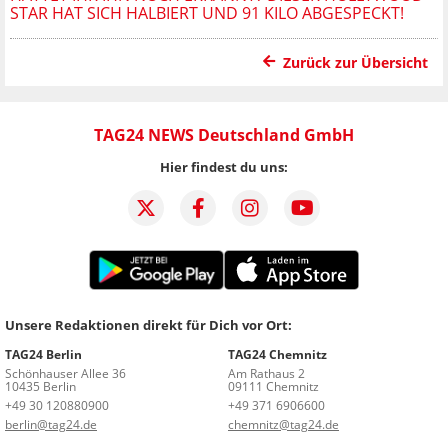
STAR HAT SICH HALBIERT UND 91 KILO ABGESPECKT!
Zurück zur Übersicht
TAG24 NEWS Deutschland GmbH
Hier findest du uns:
Unsere Redaktionen direkt für Dich vor Ort:
TAG24 Berlin
TAG24 Chemnitz
Schönhauser Allee 36
Am Rathaus 2
10435 Berlin
09111 Chemnitz
+49 30 120880900
+49 371 6906600
berlin@tag24.de
chemnitz@tag24.de