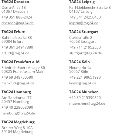
TAG24 Dresden
TAG24 Leipzig
Ostra-Allee 18
Karl-Liebknecht-Straße 8
01067 Dresden
04107 Leipzig
+49 351 888-2424
+49 341 24250430
dresden@tag24.de
leipzig@tag24.de
TAG24 Erfurt
TAG24 Stuttgart
Bahnhofstraße 38
Curiestraße 2
99084 Erfurt
70563 Stuttgart
+49 361 34947880
+49 711 21952530
erfurt@tag24.de
stuttgart@tag24.de
TAG24 Frankfurt a. M.
TAG24 Köln
Friedrich-Ebert-Anlage 36
Neumarkt 1a
60325 Frankfurt am Main
50667 Köln
+49 69 348750580
+49 221 98651990
frankfurt@tag24.de
koeln@tag24.de
TAG24 Hamburg
TAG24 München
Am Sandtorkai 77
+49 89 215390320
20457 Hamburg
muenchen@tag24.de
+49 40 228608090
hamburg@tag24.de
TAG24 Magdeburg
Breiter Weg 8-10A
39104 Magdeburg