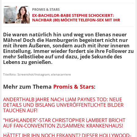
PROMIS & STARS
EX-BACHELOR-BABE STEPHIE SCHOCKIERT:
NACHBAR (80) MÖCHTE TELEFON-SEX MIT IHR
Die waren natürlich hin und weg von Elenas neuer
Mähne! Doch die Hamburgerin begeistert nicht nur
mit ihrem Äußeren, sondern auch mit ihrer inneren
Einstellung. Immer wieder fordert sie ihre Follower zu
mehr Selbstliebe auf und dazu, jede Sekunde des
Lebens zu genießen.
Titelfoto: Screenshot/Instagram, elenacarriere
Mehr zum Thema
Promis & Stars
:
ANDERTHALB JAHRE NACH LIAM PAYNES TOD: NEUE
DETAILS UND BISLANG UNVERÖFFENTLICHTE BILDER
TAUCHEN AUF!
"HIGHLANDER"-STAR CHRISTOPHER LAMBERT BRICHT
AUF FAN-CONVENTION ZUSAMMEN: KRANKENHAUS!
HÄTTET IHR IHN NOCH ERKANNT? DIESER HOLLYWOOD-