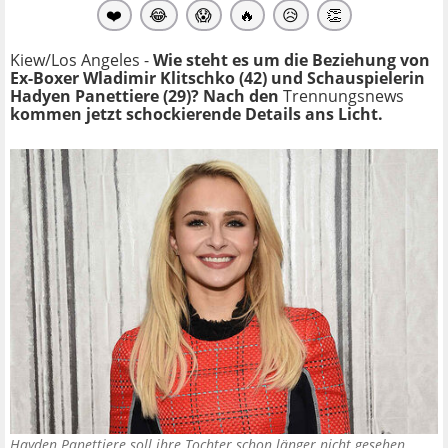
❤️
😂
😱
🔥
😥
👏
Kiew/Los Angeles -
Wie steht es um die Beziehung von
Ex-Boxer Wladimir Klitschko (42) und Schauspielerin
Hadyen Panettiere (29)? Nach den
Trennungsnews
kommen jetzt schockierende Details ans Licht.
Hayden Panettiere soll ihre Tochter schon länger nicht gesehen