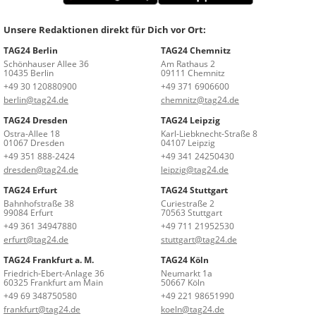
Unsere Redaktionen direkt für Dich vor Ort:
TAG24 Berlin
TAG24 Chemnitz
Schönhauser Allee 36
Am Rathaus 2
10435 Berlin
09111 Chemnitz
+49 30 120880900
+49 371 6906600
berlin@tag24.de
chemnitz@tag24.de
TAG24 Dresden
TAG24 Leipzig
Ostra-Allee 18
Karl-Liebknecht-Straße 8
01067 Dresden
04107 Leipzig
+49 351 888-2424
+49 341 24250430
dresden@tag24.de
leipzig@tag24.de
TAG24 Erfurt
TAG24 Stuttgart
Bahnhofstraße 38
Curiestraße 2
99084 Erfurt
70563 Stuttgart
+49 361 34947880
+49 711 21952530
erfurt@tag24.de
stuttgart@tag24.de
TAG24 Frankfurt a. M.
TAG24 Köln
Friedrich-Ebert-Anlage 36
Neumarkt 1a
60325 Frankfurt am Main
50667 Köln
+49 69 348750580
+49 221 98651990
frankfurt@tag24.de
koeln@tag24.de