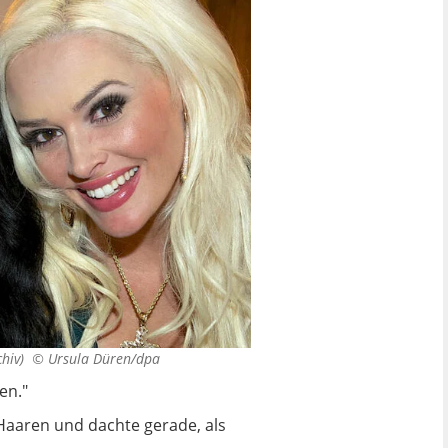
rchiv) ©
Ursula Düren/dpa
en."
 Haaren und dachte gerade, als