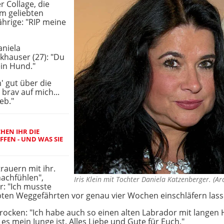
 Collage, die
m geliebten
Jährige: "RIP meine
aniela
khauser (27): "Du
ein Hund."
' gut über die
rav auf mich...
eb."
CHEN IHR DIE
FEN - UND WAS SIE
rauern mit ihr.
 nachfühlen",
Iris Klein mit Tochter Daniela Katzenberger. (A
r: "Ich musste
ten Weggefährten vor genau vier Wochen einschläfern lass
rocken: "Ich habe auch so einen alten Labrador mit langen
s es mein Junge ist. Alles Liebe und Gute für Euch."