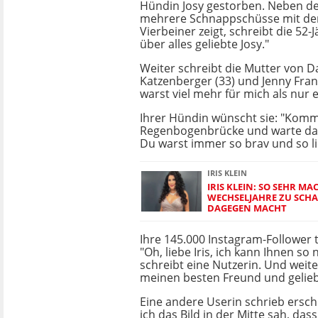
Hündin Josy gestorben. Neben der
mehrere Schnappschüsse mit de
Vierbeiner zeigt, schreibt die 52-
über alles geliebte Josy."
Weiter schreibt die Mutter von D
Katzenberger (33) und Jenny Fran
warst viel mehr für mich als nur 
Ihrer Hündin wünscht sie: "Komm
Regenbogenbrücke und warte da b
Du warst immer so brav und so li
IRIS KLEIN
IRIS KLEIN: SO SEHR MA
WECHSELJAHRE ZU SCHAF
DAGEGEN MACHT
Ihre 145.000 Instagram-Follower t
"Oh, liebe Iris, ich kann Ihnen so
schreibt eine Nutzerin. Und weite
meinen besten Freund und gelieb
Eine andere Userin schrieb ersch
ich das Bild in der Mitte sah, das