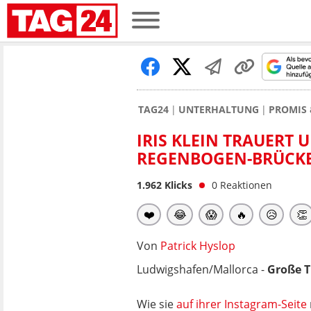
TAG24
UNTERHALTUNG
PROMIS 
IRIS KLEIN TRAUERT 
REGENBOGEN-BRÜCK
1.962
Klicks
0
Reaktionen
❤️
😂
😱
🔥
😥
👏
Von
Patrick Hyslop
Ludwigshafen/Mallorca -
Große T
Wie sie
auf ihrer Instagram-Seite