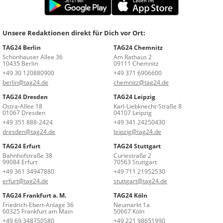
Unsere Redaktionen direkt für Dich vor Ort:
TAG24 Berlin
TAG24 Chemnitz
Schönhauser Allee 36
Am Rathaus 2
10435 Berlin
09111 Chemnitz
+49 30 120880900
+49 371 6906600
berlin@tag24.de
chemnitz@tag24.de
TAG24 Dresden
TAG24 Leipzig
Ostra-Allee 18
Karl-Liebknecht-Straße 8
01067 Dresden
04107 Leipzig
+49 351 888-2424
+49 341 24250430
dresden@tag24.de
leipzig@tag24.de
TAG24 Erfurt
TAG24 Stuttgart
Bahnhofstraße 38
Curiestraße 2
99084 Erfurt
70563 Stuttgart
+49 361 34947880
+49 711 21952530
erfurt@tag24.de
stuttgart@tag24.de
TAG24 Frankfurt a. M.
TAG24 Köln
Friedrich-Ebert-Anlage 36
Neumarkt 1a
60325 Frankfurt am Main
50667 Köln
+49 69 348750580
+49 221 98651990