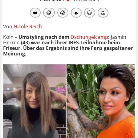
❤️
😂
😱
🔥
😥
👏
Von
Nicole Reich
Köln –
Umstyling nach dem
Dschungelcamp
:
Jasmin
Herren
(43) war nach ihrer IBES-Teilnahme beim
Friseur. Über das Ergebnis sind ihre Fans gespaltener
Meinung.