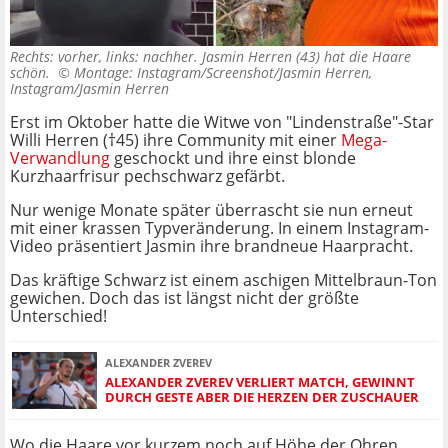
Rechts: vorher, links: nachher. Jasmin Herren (43) hat die Haare
schön. ©
Montage: Instagram/Screenshot/Jasmin Herren,
Instagram/Jasmin Herren
Erst im Oktober hatte die Witwe von "Lindenstraße"-Star
Willi Herren (†45) ihre Community mit einer
Mega-
Verwandlung
geschockt und ihre einst blonde
Kurzhaarfrisur pechschwarz gefärbt.
Nur wenige Monate später überrascht sie nun erneut
mit einer krassen Typveränderung. In einem Instagram-
Video präsentiert Jasmin ihre brandneue Haarpracht.
Das kräftige Schwarz ist einem aschigen Mittelbraun-Ton
gewichen. Doch das ist längst nicht der größte
Unterschied!
ALEXANDER ZVEREV
ALEXANDER ZVEREV VERLIERT MATCH, GEWINNT
DURCH GESTE ABER DIE HERZEN DER ZUSCHAUER
Wo die Haare vor kurzem noch auf Höhe der Ohren