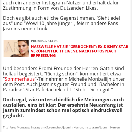
auch ein anderer Instagram-Nutzer und erhält dafür
Zustimmung in Form von Dutzenden Likes.
Doch es gibt auch etliche Gegenstimmen. "Sieht edel
aus" und "Wow! 10 Jahre jünger", feiern andere Fans
Jasmins neuen Look.
PROMIS & STARS
HASSWELLE HAT SIE "GEBROCHEN": EX-DISNEY-STAR
VERÖFFENTLICHT EIGENE NACKTFOTOS NACH
ERPRESSUNG
Und besonders Promi-Freunde der Herren-Gattin sind
hellauf begeistert. "Richtig schön", kommentiert etwa
"
Sommerhaus
"-Teilnehmerin Michelle Monballijn unter
dem Post. Auch Jasmins guter Freund und "Bachelor in
Paradise"-Star Rafi Rachek lobt: "Steht Dir zu gut."
Doch egal, wie unterschiedlich die Meinungen auch
ausfallen, eins ist klar: Der ersehnte Neuanfang ist
Jasmin zumindest schon mal optisch eindrucksvoll
geglückt.
Titelfoto: Montage: Instagram/Screenshot/Jasmin Herren, Instagram/Jasmin Herren