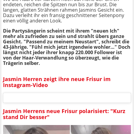
endeten, reichen die Spitzen nun bis zur Brust. Die
langen, glatten Strähnen rahmen Jasmins Gesicht ein.
Dazu verleiht ihr ein fransig geschnittener Seitenpony
einen völlig anderen Look.
Die Partysängerin scheint mit ihrem "neuen Ich"
mehr als zufrieden zu sein und strahlt übers ganze
Gesicht. "Passend zu meinem Neustart", schreibt die
43-Jährige. "Fühl mich jetzt irgendwie wohler…" Doch
längst nicht jeder ihrer knapp 220.000 Follower ist
von der Haar-Verwandlung so überzeugt, wie die
Trägerin selber.
Jasmin Herren zeigt ihre neue Frisur im
Instagram-Video
Jasmin Herrens neue Frisur polarisiert: "Kurz
stand Dir besser"