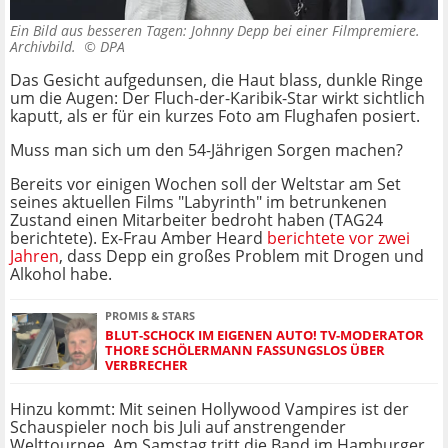
Ein Bild aus besseren Tagen: Johnny Depp bei einer Filmpremiere.
Archivbild. ©
DPA
Das Gesicht aufgedunsen, die Haut blass, dunkle Ringe
um die Augen: Der Fluch-der-Karibik-Star wirkt sichtlich
kaputt, als er für ein kurzes Foto am Flughafen posiert.
Muss man sich um den 54-Jährigen Sorgen machen?
Bereits vor einigen Wochen soll der Weltstar am Set
seines aktuellen Films "Labyrinth" im betrunkenen
Zustand einen Mitarbeiter bedroht haben (TAG24
berichtete). Ex-Frau Amber Heard
berichtete vor zwei
Jahren
, dass Depp ein großes Problem mit Drogen und
Alkohol habe.
PROMIS & STARS
BLUT-SCHOCK IM EIGENEN AUTO! TV-MODERATOR
THORE SCHÖLERMANN FASSUNGSLOS ÜBER
VERBRECHER
Hinzu kommt: Mit seinen Hollywood Vampires ist der
Schauspieler noch bis Juli auf anstrengender
Welttournee. Am Samstag tritt die Band im Hamburger