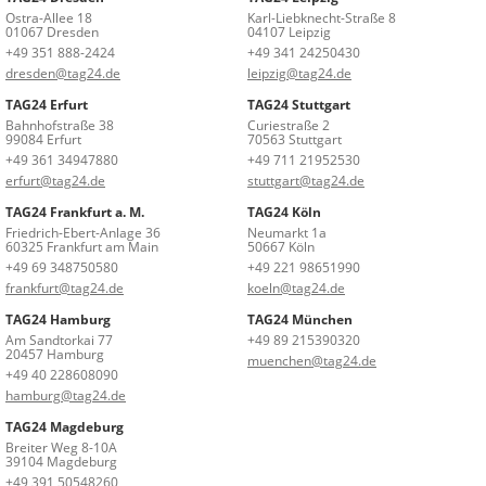
Ostra-Allee 18
Karl-Liebknecht-Straße 8
01067 Dresden
04107 Leipzig
+49 351 888-2424
+49 341 24250430
dresden@tag24.de
leipzig@tag24.de
TAG24 Erfurt
TAG24 Stuttgart
Bahnhofstraße 38
Curiestraße 2
99084 Erfurt
70563 Stuttgart
+49 361 34947880
+49 711 21952530
erfurt@tag24.de
stuttgart@tag24.de
TAG24 Frankfurt a. M.
TAG24 Köln
Friedrich-Ebert-Anlage 36
Neumarkt 1a
60325 Frankfurt am Main
50667 Köln
+49 69 348750580
+49 221 98651990
frankfurt@tag24.de
koeln@tag24.de
TAG24 Hamburg
TAG24 München
Am Sandtorkai 77
+49 89 215390320
20457 Hamburg
muenchen@tag24.de
+49 40 228608090
hamburg@tag24.de
TAG24 Magdeburg
Breiter Weg 8-10A
39104 Magdeburg
+49 391 50548260