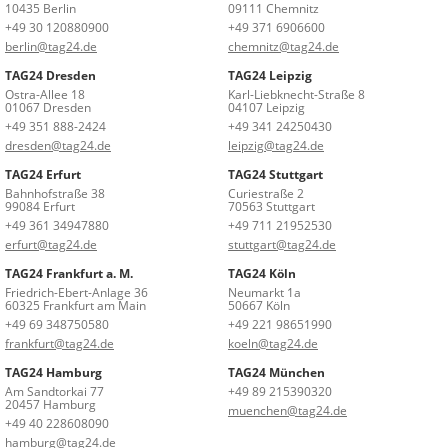
10435 Berlin
09111 Chemnitz
+49 30 120880900
+49 371 6906600
berlin@tag24.de
chemnitz@tag24.de
TAG24 Dresden
TAG24 Leipzig
Ostra-Allee 18
Karl-Liebknecht-Straße 8
01067 Dresden
04107 Leipzig
+49 351 888-2424
+49 341 24250430
dresden@tag24.de
leipzig@tag24.de
TAG24 Erfurt
TAG24 Stuttgart
Bahnhofstraße 38
Curiestraße 2
99084 Erfurt
70563 Stuttgart
+49 361 34947880
+49 711 21952530
erfurt@tag24.de
stuttgart@tag24.de
TAG24 Frankfurt a. M.
TAG24 Köln
Friedrich-Ebert-Anlage 36
Neumarkt 1a
60325 Frankfurt am Main
50667 Köln
+49 69 348750580
+49 221 98651990
frankfurt@tag24.de
koeln@tag24.de
TAG24 Hamburg
TAG24 München
Am Sandtorkai 77
+49 89 215390320
20457 Hamburg
muenchen@tag24.de
+49 40 228608090
hamburg@tag24.de