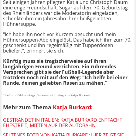
Seit einigen Jahren pflegten Katja und Christoph Daum
eine enge Freundschaft. Sogar auf dem 70. Geburtstag
des Rheinländers war die Moderatorin eingeladen,
schenkte ihm ein Jahresabo ihrer heißgeliebten
Hühnersuppe.
"Ich habe ihn noch vor Kurzem besucht und mein
Hühnersuppen-Abo eingelöst. Das habe ich ihm zum 70.
geschenkt und ihn regelmäßig mit Tupperdosen
beliefert", erinnert sie sich.
Künftig muss sie tragischerweise auf ihren
langjährigen Freund verzichten. Ein rührendes
Versprechen gibt sie der Fußball-Legende aber
trotzdem noch mit auf den Weg: "Ich helfe bei einer
Runde, deinen geliebten Rasen zu mähen."
Titelfoto: Bildmontage: Screenshot/Instagram/Katja Burkard
Mehr zum Thema
Katja Burkard
:
GESTRANDET IN ITALIEN: KATJA BURKARD ENTFACHT
EHESTREIT, MITTEN AUF DER AUTOBAHN
SELTENES FOTO VON KATJA BURKARD: HIER ZEIGT SIE