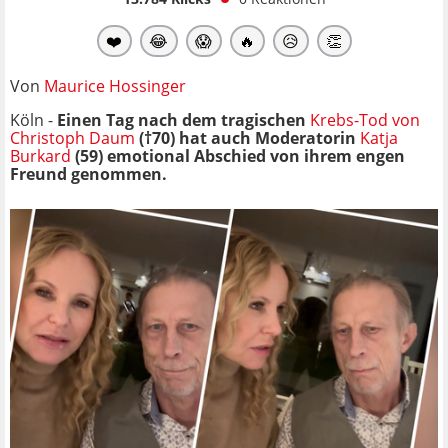
❤️
😂
😱
🔥
😥
👏
Von
Maurice Hossinger
Köln -
Einen Tag nach dem tragischen
Krebs-Tod von
Christoph Daum
(†70) hat auch Moderatorin
Katja
Burkard
(59) emotional Abschied von ihrem engen
Freund genommen.