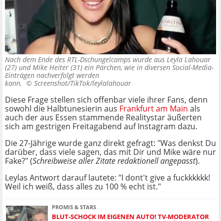
Nach dem Ende des RTL-Dschungelcamps wurde aus Leyla Lahouar
(27) und Mike Heiter (31) ein Pärchen, wie in diversen Social-Media-
Einträgen nachverfolgt werden
kann. ©
Screenshot/TikTok/leylalahouar
Diese Frage stellen sich offenbar viele ihrer Fans, denn
sowohl die Halbtunesierin aus
Frankfurt am Main
als
auch der aus Essen stammende Realitystar äußerten
sich am gestrigen Freitagabend auf Instagram dazu.
Die 27-Jährige wurde ganz direkt gefragt: "Was denkst Du
darüber, dass viele sagen, das mit Dir und Mike wäre nur
Fake?" (
Schreibweise aller Zitate redaktionell angepasst
).
Leylas Antwort darauf lautete: "I dont't give a fuckkkkkk!
Weil ich weiß, dass alles zu 100 % echt ist."
PROMIS & STARS
BLUT-SCHOCK IM EIGENEN AUTO! TV-MODERATOR