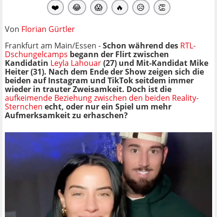
❤️
😂
😱
🔥
😥
👏
Von
Florian Gürtler
Frankfurt am Main/Essen -
Schon während des
RTL-
Dschungelcamps
begann der Flirt zwischen
Kandidatin
Leyla Lahouar
(27) und Mit-Kandidat Mike
Heiter (31). Nach dem Ende der Show zeigen sich die
beiden auf Instagram und TikTok seitdem immer
wieder in trauter Zweisamkeit. Doch ist die
aufkeimende Beziehung zwischen den beiden Reality-
Sternchen
echt, oder nur ein Spiel um mehr
Aufmerksamkeit zu erhaschen?