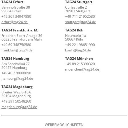
TAG24 Erfurt
TAG24 Stuttgart
Bahnhofstraße 38
Curiestraße 2
99084 Erfurt
70563 Stuttgart
+49 361 34947880
+49 711 21952530
erfurt@tag24.de
stuttgart@tag24.de
TAG24 Frankfurt a. M.
TAG24 Köln
Friedrich-Ebert-Anlage 36
Neumarkt 1a
60325 Frankfurt am Main
50667 Köln
+49 69 348750580
+49 221 98651990
frankfurt@tag24.de
koeln@tag24.de
TAG24 Hamburg
TAG24 München
Am Sandtorkai 77
+49 89 215390320
20457 Hamburg
muenchen@tag24.de
+49 40 228608090
hamburg@tag24.de
TAG24 Magdeburg
Breiter Weg 8-10A
39104 Magdeburg
+49 391 50548260
magdeburg@tag24.de
WERBEMÖGLICHKEITEN