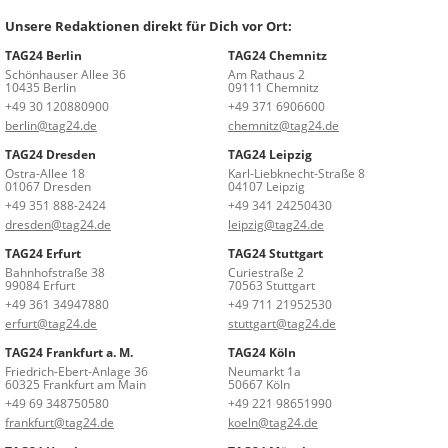
Unsere Redaktionen direkt für Dich vor Ort:
TAG24 Berlin
TAG24 Chemnitz
Schönhauser Allee 36
Am Rathaus 2
10435 Berlin
09111 Chemnitz
+49 30 120880900
+49 371 6906600
berlin@tag24.de
chemnitz@tag24.de
TAG24 Dresden
TAG24 Leipzig
Ostra-Allee 18
Karl-Liebknecht-Straße 8
01067 Dresden
04107 Leipzig
+49 351 888-2424
+49 341 24250430
dresden@tag24.de
leipzig@tag24.de
TAG24 Erfurt
TAG24 Stuttgart
Bahnhofstraße 38
Curiestraße 2
99084 Erfurt
70563 Stuttgart
+49 361 34947880
+49 711 21952530
erfurt@tag24.de
stuttgart@tag24.de
TAG24 Frankfurt a. M.
TAG24 Köln
Friedrich-Ebert-Anlage 36
Neumarkt 1a
60325 Frankfurt am Main
50667 Köln
+49 69 348750580
+49 221 98651990
frankfurt@tag24.de
koeln@tag24.de