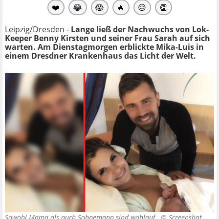
❤️
😂
😱
🔥
😥
👏
Leipzig/Dresden -
Lange ließ der Nachwuchs von Lok-
Keeper Benny Kirsten und seiner Frau Sarah auf sich
warten. Am Dienstagmorgen erblickte Mika-Luis in
einem Dresdner Krankenhaus das Licht der Welt.
Sowohl Mama als auch Sohnemann sind wohlauf. ©
Screenshot