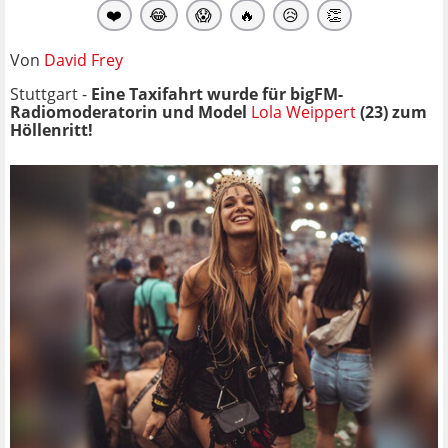
❤️
😂
😱
🔥
😥
👏
Von
David Frey
Stuttgart -
Eine Taxifahrt wurde für bigFM-
Radiomoderatorin und Model
Lola Weippert
(23) zum
Höllenritt!