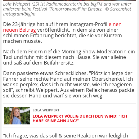
Lola Weippert (25) ist Radiomoderatorin bei bigFM und war unter
anderem beim Festival "Tomorrowland" im Einsatz. ©
Screenshot
Instagram/bigfm
Die 23-Jährige hat auf ihrem Instagram-Profil
einen
neuen Beitrag
veröffentlicht, in dem sie von einer
schlimmen Erfahrung berichtet, die sie vor Kurzem
machen musste.
Nach dem Feiern rief die Morning Show-Moderatorin ein
Taxi und fuhr mit diesem nach Hause. Sie war alleine
und saß auf dem Beifahrersitz.
Dann passierte etwas Schreckliches. "Plötzlich legte der
Fahrer seine rechte Hand auf meinen Oberschenkel. Ich
war so perplex, dass ich nicht wusste, wie ich reagieren
soll", schreibt Weippert. Aus einem Reflex heraus packte
sie dessen Hand und warf sie von sich weg.
LOLA WEIPPERT
LOLA WEIPPERT VÖLLIG DURCH DEN WIND: "ICH
HABE KEINE AHNUNG!"
"Ich fragte, was das soll & seine Reaktion war lediglich