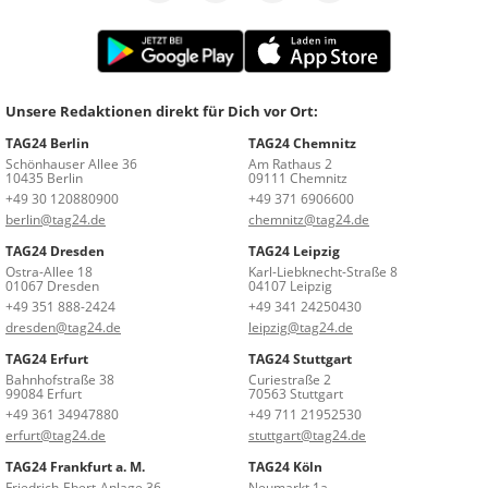
Unsere Redaktionen direkt für Dich vor Ort:
TAG24 Berlin
TAG24 Chemnitz
Schönhauser Allee 36
Am Rathaus 2
10435 Berlin
09111 Chemnitz
+49 30 120880900
+49 371 6906600
berlin@tag24.de
chemnitz@tag24.de
TAG24 Dresden
TAG24 Leipzig
Ostra-Allee 18
Karl-Liebknecht-Straße 8
01067 Dresden
04107 Leipzig
+49 351 888-2424
+49 341 24250430
dresden@tag24.de
leipzig@tag24.de
TAG24 Erfurt
TAG24 Stuttgart
Bahnhofstraße 38
Curiestraße 2
99084 Erfurt
70563 Stuttgart
+49 361 34947880
+49 711 21952530
erfurt@tag24.de
stuttgart@tag24.de
TAG24 Frankfurt a. M.
TAG24 Köln
Friedrich-Ebert-Anlage 36
Neumarkt 1a