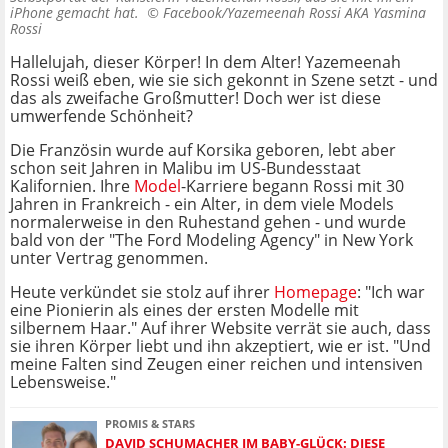
iPhone gemacht hat. ©
Facebook/Yazemeenah Rossi AKA Yasmina
Rossi
Hallelujah, dieser Körper! In dem Alter! Yazemeenah
Rossi weiß eben, wie sie sich gekonnt in Szene setzt - und
das als zweifache Großmutter! Doch wer ist diese
umwerfende Schönheit?
Die Französin wurde auf Korsika geboren, lebt aber
schon seit Jahren in Malibu im US-Bundesstaat
Kalifornien. Ihre
Model
-Karriere begann Rossi mit 30
Jahren in Frankreich - ein Alter, in dem viele Models
normalerweise in den Ruhestand gehen - und wurde
bald von der "The Ford Modeling Agency" in New York
unter Vertrag genommen.
Heute verkündet sie stolz auf ihrer
Homepage
: "Ich war
eine Pionierin als eines der ersten Modelle mit
silbernem Haar." Auf ihrer Website verrät sie auch, dass
sie ihren Körper liebt und ihn akzeptiert, wie er ist. "Und
meine Falten sind Zeugen einer reichen und intensiven
Lebensweise."
PROMIS & STARS
DAVID SCHUMACHER IM BABY-GLÜCK: DIESE