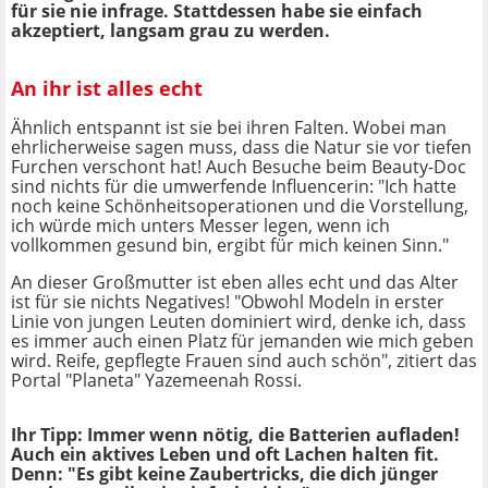
für sie nie infrage. Stattdessen habe sie einfach
akzeptiert, langsam grau zu werden.
An ihr ist alles echt
Ähnlich entspannt ist sie bei ihren Falten. Wobei man
ehrlicherweise sagen muss, dass die Natur sie vor tiefen
Furchen verschont hat! Auch Besuche beim Beauty-Doc
sind nichts für die umwerfende Influencerin: "Ich hatte
noch keine Schönheitsoperationen und die Vorstellung,
ich würde mich unters Messer legen, wenn ich
vollkommen gesund bin, ergibt für mich keinen Sinn."
An dieser Großmutter ist eben alles echt und das Alter
ist für sie nichts Negatives! "Obwohl Modeln in erster
Linie von jungen Leuten dominiert wird, denke ich, dass
es immer auch einen Platz für jemanden wie mich geben
wird. Reife, gepflegte Frauen sind auch schön", zitiert das
Portal "Planeta" Yazemeenah Rossi.
Ihr Tipp: Immer wenn nötig, die Batterien aufladen!
Auch ein aktives Leben und oft Lachen halten fit.
Denn: "Es gibt keine Zaubertricks, die dich jünger