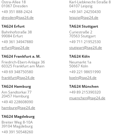
Ostra-Allee 18
Karl-Liebknecht-Straße 8
01067 Dresden
04107 Leipzig
+49 351 888-2424
+49 341 24250430
dresden@tag24.de
leipzig@tag24.de
TAG24 Erfurt
TAG24 Stuttgart
Bahnhofstraße 38
Curiestraße 2
99084 Erfurt
70563 Stuttgart
+49 361 34947880
+49 711 21952530
erfurt@tag24.de
stuttgart@tag24.de
TAG24 Frankfurt a. M.
TAG24 Köln
Friedrich-Ebert-Anlage 36
Neumarkt 1a
60325 Frankfurt am Main
50667 Köln
+49 69 348750580
+49 221 98651990
frankfurt@tag24.de
koeln@tag24.de
TAG24 Hamburg
TAG24 München
Am Sandtorkai 77
+49 89 215390320
20457 Hamburg
muenchen@tag24.de
+49 40 228608090
hamburg@tag24.de
TAG24 Magdeburg
Breiter Weg 8-10A
39104 Magdeburg
+49 391 50548260