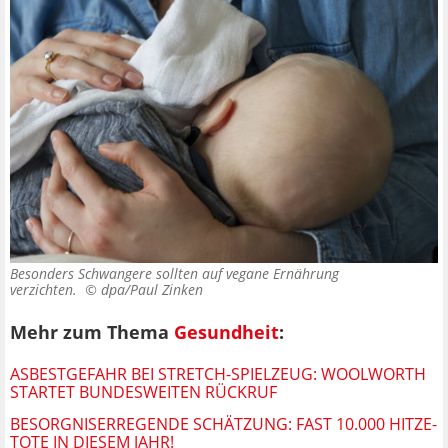
Besonders Schwangere sollten auf vegane Ernährung
verzichten. ©
dpa/Paul Zinken
Mehr zum Thema
Gesundheit
:
ASBESTGEFAHR BEI STRETCH-SPIELZEUG: WOOLWORTH
STARTET BUNDESWEITEN RÜCKRUF
BESORGNISERREGENDE SCHÄTZUNG: FAST 10.000 HITZE-
TOTE IN DIESEM JAHR!