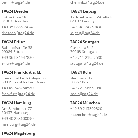
berlin@tag24.de
chemnitz@tag24.de
TAG24 Dresden
TAG24 Leipzig
Ostra-Allee 18
Karl-Liebknecht-Straße 8
01067 Dresden
04107 Leipzig
+49 351 888-2424
+49 341 24250430
dresden@tag24.de
leipzig@tag24.de
TAG24 Erfurt
TAG24 Stuttgart
Bahnhofstraße 38
Curiestraße 2
99084 Erfurt
70563 Stuttgart
+49 361 34947880
+49 711 21952530
erfurt@tag24.de
stuttgart@tag24.de
TAG24 Frankfurt a. M.
TAG24 Köln
Friedrich-Ebert-Anlage 36
Neumarkt 1a
60325 Frankfurt am Main
50667 Köln
+49 69 348750580
+49 221 98651990
frankfurt@tag24.de
koeln@tag24.de
TAG24 Hamburg
TAG24 München
Am Sandtorkai 77
+49 89 215390320
20457 Hamburg
muenchen@tag24.de
+49 40 228608090
hamburg@tag24.de
TAG24 Magdeburg