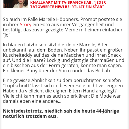
KNALLHART MIT TV-BRANCHE AB: "JEDER
TÄTOWIERTE HIWI BEI RTL IST EIN STAR"
So auch im Falle Mareile Höppners. Prompt postete sie
in ihrer
Story
ein Foto aus ihrer Vergangenheit und
bestätigt das zuvor gezeigte Meme mit einem einfachen
"Jo".
In blauen Latzhosen sitzt die kleine Mareile, Alter
unbekannt, auf dem Boden. Neben ihr passt ein großer
Kuschelteddy auf das kleine Mädchen und ihren Snack
auf. Und die Haare? Lockig und glatt gleichermaßen und
ein bisschen aus der Form geraten, könnte man sagen.
Ein kleiner Pony über der Stirn rundet das Bild ab.
Eine gewisse Ähnlichkeit zu dem berüchtigten schiefen
"Topfschnitt" lässt sich in diesem Falle nicht verleugnen.
Haben da vielleicht die eignen Eltern Hand angelegt?
Vielleicht kann man es auch so erklären: Die Mode war
damals eben eine andere...
Nichtsdestotrotz, niedlich sah die heute 44-Jährige
natürlich trotzdem aus.