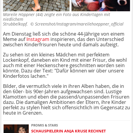
Mareile Höppner (44) zeigte ein Foto aus Kindertagen mit
niedlichem
Strubbelkopf. ©
Screenshot/Instagram/mareilehoeppner_official
Am Dienstag ließ sich die schöne 44-Jährige von einem
Meme auf
Instagram
inspirieren, das den Unterschied
zwischen Kinderfrisuren heute und damals aufzeigt.
Zu sehen ist ein kleines Mädchen mit perfektem
Lockenkopf, daneben ein Kind mit einer Frisur, die wohl
auch mit einer Heckenschere geschnitten worden sein
könnte. Dazu der Text: "Dafür können wir über unsere
Kinderfotos lachen."
Bilder, die vermutlich viele in ihren Alben haben, die in
den 60er- bis 90er-Jahren aufgewachsen sind. Lustige
Klamotten und eben die passend/unpassenden Frisuren
dazu. Die damaligen Ambitionen der Eltern, ihre Kinder
perfekt zu stylen hielt sich offensichtlich im Gegensatz zu
heute in Grenzen.
PROMIS & STARS
SCHAUSPIELERIN ANJA KRUSE RECHNET