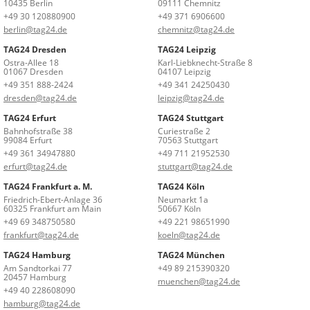
10435 Berlin
09111 Chemnitz
+49 30 120880900
+49 371 6906600
berlin@tag24.de
chemnitz@tag24.de
TAG24 Dresden
TAG24 Leipzig
Ostra-Allee 18
Karl-Liebknecht-Straße 8
01067 Dresden
04107 Leipzig
+49 351 888-2424
+49 341 24250430
dresden@tag24.de
leipzig@tag24.de
TAG24 Erfurt
TAG24 Stuttgart
Bahnhofstraße 38
Curiestraße 2
99084 Erfurt
70563 Stuttgart
+49 361 34947880
+49 711 21952530
erfurt@tag24.de
stuttgart@tag24.de
TAG24 Frankfurt a. M.
TAG24 Köln
Friedrich-Ebert-Anlage 36
Neumarkt 1a
60325 Frankfurt am Main
50667 Köln
+49 69 348750580
+49 221 98651990
frankfurt@tag24.de
koeln@tag24.de
TAG24 Hamburg
TAG24 München
Am Sandtorkai 77
+49 89 215390320
20457 Hamburg
muenchen@tag24.de
+49 40 228608090
hamburg@tag24.de