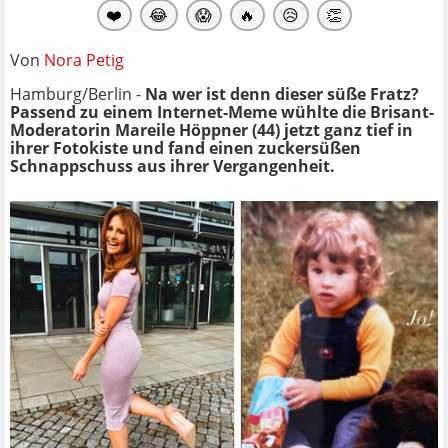
❤️
😂
😱
🔥
😥
👏
Von
Nora Petig
Hamburg/Berlin -
Na wer ist denn dieser süße Fratz?
Passend zu einem Internet-Meme wühlte die Brisant-
Moderatorin Mareile Höppner (44) jetzt ganz tief in
ihrer Fotokiste und fand einen zuckersüßen
Schnappschuss aus ihrer Vergangenheit.