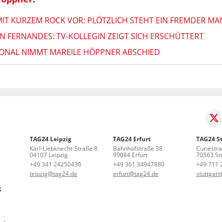
IT KURZEM ROCK VOR: PLÖTZLICH STEHT EIN FREMDER MA
 FERNANDES: TV-KOLLEGIN ZEIGT SICH ERSCHÜTTERT
IONAL NIMMT MAREILE HÖPPNER ABSCHIED
TAG24 Leipzig
TAG24 Erfurt
TAG24 St
Karl-Liebknecht-Straße 8
Bahnhofstraße 38
Curiestr
04107 Leipzig
99084 Erfurt
70563 Stu
+49 341 24250430
+49 361 34947880
+49 711 
leipzig@tag24.de
erfurt@tag24.de
stuttgar
g