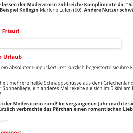
ie lassen der Moderatorin zahlreiche Komplimente da. "Sie
Beispiel Kollegin
Marlene Lufen (50)
. Andere Nutzer sch
Frisur!
m Urlaub
t ein absoluter Hingucker! Erst kürzlich begeisterte sie ihre
önheit mehrere heiße Schnappschüsse aus dem Griechenland-
 Sonnenliege, ein anderes Mal rekelte sie sich im Bikini am 
!
bei der Moderatorin rund! Im vergangenen Jahr machte si
ürzlich verbrachte das Pärchen einen romantischen Lieb
ficial
Höppner
: