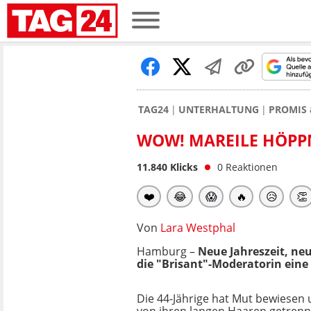
TAG24
UNTERHALTUNG
PROMIS 
WOW! MAREILE HÖPP
11.840
Klicks
0
Reaktionen
❤️
😂
😱
🔥
😥
👏
Von
Lara Westphal
Hamburg –
Neue Jahreszeit, ne
die "Brisant"-Moderatorin eine 
Die 44-Jährige hat Mut bewiesen