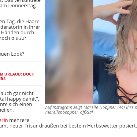
t. Das verkündete
n am Donnerstag
en Tag, die Haare
deratorin in ihrer
n Händen durch
noch bis zur
euen Look?
IM URLAUB: DOCH
ERS
zt auch gar nicht
otal happy damit",
nte sich einen
Auf Instagram zeigt Mareile Höppner (44) ihr
eifen.
mareilehoeppner_official
erin
mehrere
mt neuer Frisur draußen bei bestem Herbstwetter posiert. 