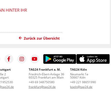
NN HINTER IHR
Zurück zur Übersicht
uttgart
TAG24 Frankfurt a. M.
TAG24 Köln
aße 2
Friedrich-Ebert-Anlage 36
Neumarkt 1a
ttgart
60325 Frankfurt am Main
50667 Köln
21952530
+49 69 348750580
+49 221 98651990
t@tag24.de
frankfurt@tag24.de
koeln@tag24.de