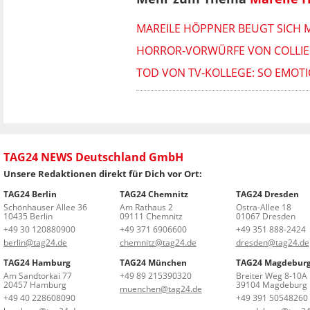
MAREILE HÖPPNER BEUGT SICH M
HORROR-VORWÜRFE VON COLLIEN
TOD VON TV-KOLLEGE: SO EMOT
TAG24 NEWS Deutschland GmbH
Unsere Redaktionen direkt für Dich vor Ort:
TAG24 Berlin
TAG24 Chemnitz
TAG24 Dresden
Schönhauser Allee 36
Am Rathaus 2
Ostra-Allee 18
10435 Berlin
09111 Chemnitz
01067 Dresden
+49 30 120880900
+49 371 6906600
+49 351 888-2424
berlin@tag24.de
chemnitz@tag24.de
dresden@tag24.de
TAG24 Hamburg
TAG24 München
TAG24 Magdebur
Am Sandtorkai 77
+49 89 215390320
Breiter Weg 8-10A
20457 Hamburg
39104 Magdeburg
muenchen@tag24.de
+49 40 228608090
+49 391 50548260