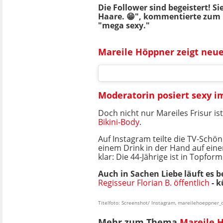
Die Follower sind begeistert! S
Haare. 😁", kommentierte zum 
"mega sexy."
Mareile Höppner zeigt neue 
Moderatorin posiert sexy i
Doch nicht nur Mareiles Frisur is
Bikini-Body
.
Auf Instagram teilte die TV-Sch
einem Drink in der Hand auf einer
klar: Die 44-Jährige ist in Topform
Auch in Sachen Liebe läuft es 
Regisseur Florian B. öffentlich
- k
Titelfoto: Screenshot/ Instagram, mareilehoeppner_of
Mehr zum Thema
Mareile 