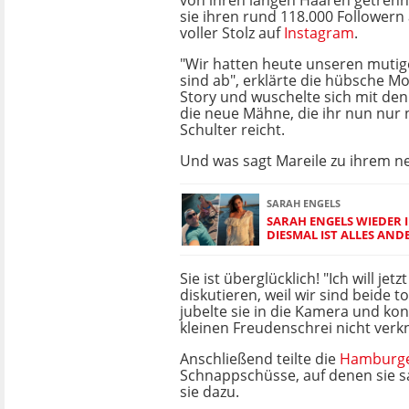
von ihren langen Haaren getrenn
sie ihren rund 118.000 Follower
voller Stolz auf
Instagram
.
"Wir hatten heute unseren mutig
sind ab", erklärte die hübsche Mo
Story und wuschelte sich mit de
die neue Mähne, die ihr nun nur 
Schulter reicht.
Und was sagt Mareile zu ihrem n
SARAH ENGELS
SARAH ENGELS WIEDER 
DIESMAL IST ALLES AND
Sie ist überglücklich! "Ich will jet
diskutieren, weil wir sind beide t
jubelte sie in die Kamera und kon
kleinen Freudenschrei nicht verkn
Anschließend teilte die
Hamburg
Schnappschüsse, auf denen sie sa
sie dazu.