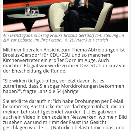
Am Dienstagabend bezog Frauke Brosius-Gersdorf (54) Stellung im
ZDF zur Debatte um ihre Person. ©
ZDF/Markus Hertrich
Mit ihrer liberalen Ansicht zum Thema Abtreibungen ist
Brosius-Gersdorf für CDU/CSU und so manchem
Kirchenvertreter ein großer Dorn im Auge. Auch
machten Plagiatsvorwürfe zu ihrer Dissertation kurz vor
der Entscheidung die Runde.
"Sie wirken tief getroffen, verletzt davon. Ist es
zutreffend, dass Sie sogar Morddrohungen bekommen
haben?", fragte Lanz die 54-Jährige.
Sie erklärte daraufhin: "Ich habe Drohungen per E-Mail
bekommen; Poststücke mit verdächtigem Inhalt, die an
meinen Lehrstuhl gesendet wurden. [...] Es gab wohl
auch ein Video in den sozialen Netzwerken, wo mein Bild
zu sehen war und mir mit der Faust ins Gesicht
geschlagen wurde. [...] Natürlich belastet mich das, und