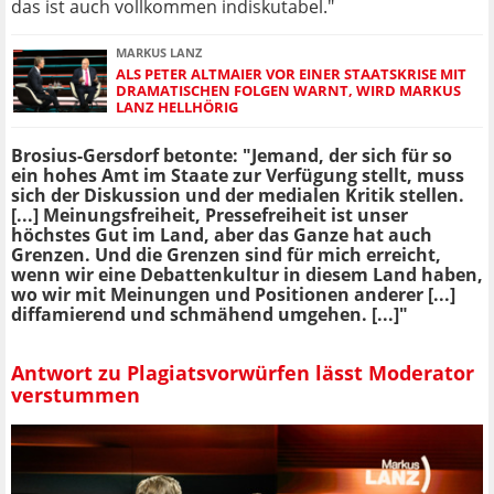
das ist auch vollkommen indiskutabel."
MARKUS LANZ
ALS PETER ALTMAIER VOR EINER STAATSKRISE MIT
DRAMATISCHEN FOLGEN WARNT, WIRD MARKUS
LANZ HELLHÖRIG
Brosius-Gersdorf betonte: "Jemand, der sich für so
ein hohes Amt im Staate zur Verfügung stellt, muss
sich der Diskussion und der medialen Kritik stellen.
[...] Meinungsfreiheit, Pressefreiheit ist unser
höchstes Gut im Land, aber das Ganze hat auch
Grenzen. Und die Grenzen sind für mich erreicht,
wenn wir eine Debattenkultur in diesem Land haben,
wo wir mit Meinungen und Positionen anderer [...]
diffamierend und schmähend umgehen. [...]"
Antwort zu Plagiatsvorwürfen lässt Moderator
verstummen