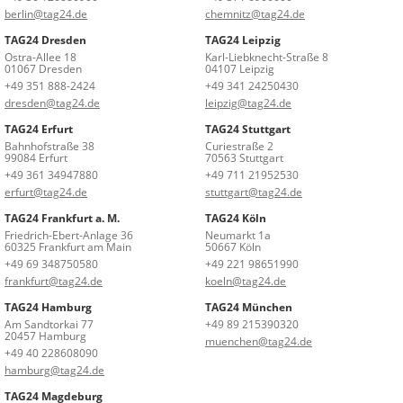
berlin@tag24.de
chemnitz@tag24.de
TAG24 Dresden
TAG24 Leipzig
Ostra-Allee 18
Karl-Liebknecht-Straße 8
01067 Dresden
04107 Leipzig
+49 351 888-2424
+49 341 24250430
dresden@tag24.de
leipzig@tag24.de
TAG24 Erfurt
TAG24 Stuttgart
Bahnhofstraße 38
Curiestraße 2
99084 Erfurt
70563 Stuttgart
+49 361 34947880
+49 711 21952530
erfurt@tag24.de
stuttgart@tag24.de
TAG24 Frankfurt a. M.
TAG24 Köln
Friedrich-Ebert-Anlage 36
Neumarkt 1a
60325 Frankfurt am Main
50667 Köln
+49 69 348750580
+49 221 98651990
frankfurt@tag24.de
koeln@tag24.de
TAG24 Hamburg
TAG24 München
Am Sandtorkai 77
+49 89 215390320
20457 Hamburg
muenchen@tag24.de
+49 40 228608090
hamburg@tag24.de
TAG24 Magdeburg