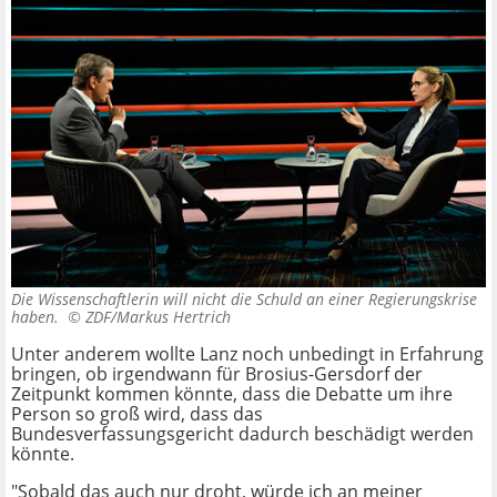
Die Wissenschaftlerin will nicht die Schuld an einer Regierungskrise
haben. ©
ZDF/Markus Hertrich
Unter anderem wollte Lanz noch unbedingt in Erfahrung
bringen, ob irgendwann für Brosius-Gersdorf der
Zeitpunkt kommen könnte, dass die Debatte um ihre
Person so groß wird, dass das
Bundesverfassungsgericht dadurch beschädigt werden
könnte.
"Sobald das auch nur droht, würde ich an meiner